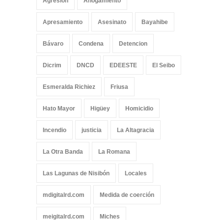
Agresión
Ahogamiento
Apresamiento
Asesinato
Bayahibe
Bávaro
Condena
Detencion
Dicrim
DNCD
EDEESTE
El Seibo
Esmeralda Richiez
Friusa
Hato Mayor
Higüey
Homicidio
Incendio
justicia
La Altagracia
La Otra Banda
La Romana
Las Lagunas de Nisibón
Locales
mdigitalrd.com
Medida de coerción
meigitalrd.com
Miches