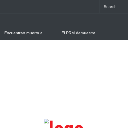
Encuentran muerta a
El PRM demuestra
reconocida abogada en el
madurez: Abinader, Hipólito
Hoyo de Friusa, Bávaro
Mejía y David Collado se
ponen de acuerdo
Hombre resulta herido tras
intento de atraco en Villa
Cerro