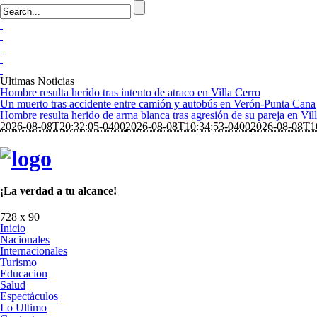
Ultimas Noticias
Hombre resulta herido tras intento de atraco en Villa Cerro
Un muerto tras accidente entre camión y autobús en Verón-Punta Cana
Hombre resulta herido de arma blanca tras agresión de su pareja en Vil
2026-08-08T20:32:05-0400
2026-08-08T10:34:53-0400
2026-08-08T1
¡La verdad a tu alcance!
728 x 90
Inicio
Nacionales
Internacionales
Turismo
Educacion
Salud
Espectáculos
Lo Ultimo