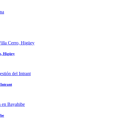
o, Higüey
 Intrant
ibe