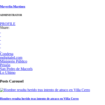
Mayerlin Martinez
ADMINISTRATOR
PROFILE
Share:
Condena
mdigitalrd.com
Ministerio Público
Prisión
San Pedro de Macorís
Lo Ultimo
Posts Carousel
Hombre resulta herido tras intento de atraco en Villa Cerro