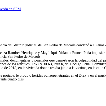
ncia del distrito judicial de San Pedro de Macorís condenó a 10 años d
ydeliza Ramírez Henríquez y Magdelquis Yolanda Franco Peña impusiero
incia San Pedro de Macorís.
iales, documentales y periciales que demostraron la culpabilidad del pr
iones de los artículos 309-2 y 309-3, letra b, del Código Penal Dominic
o de 2018, en la vivienda donde residía junto a la víctima, en la calle 
.
e portaba, le produjo heridas punzopenetrantes en el tórax y en el musl
ante cuatro días.