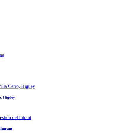
o, Higüey
 Intrant