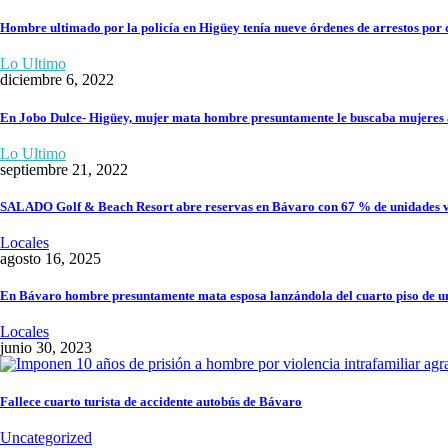
Hombre ultimado por la policía en Higüey tenía nueve órdenes de arrestos por di
Lo Ultimo
diciembre 6, 2022
En Jobo Dulce- Higüey, mujer mata hombre presuntamente le buscaba mujeres 
Lo Ultimo
septiembre 21, 2022
SALADO Golf & Beach Resort abre reservas en Bávaro con 67 % de unidades v
Locales
agosto 16, 2025
En Bávaro hombre presuntamente mata esposa lanzándola del cuarto piso de un
Locales
junio 30, 2023
Fallece cuarto turista de accidente autobús de Bávaro
Uncategorized