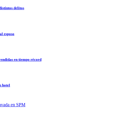
stintos delitos
al esposo
endidas en tiempo récord
 hotel