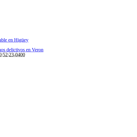
sable en Higüey
os delictivos en Veron
0:52:23-0400