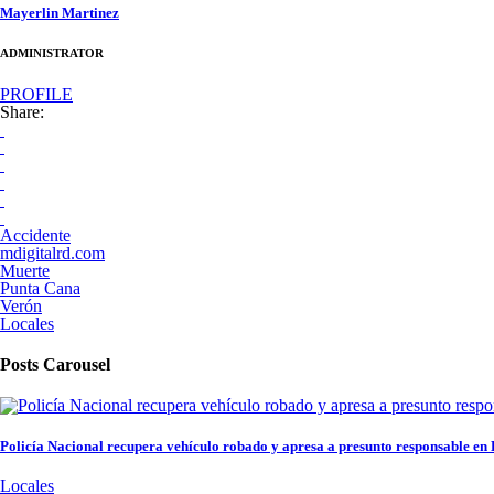
Mayerlin Martinez
ADMINISTRATOR
PROFILE
Share:
Accidente
mdigitalrd.com
Muerte
Punta Cana
Verón
Locales
Posts Carousel
Policía Nacional recupera vehículo robado y apresa a presunto responsable en
Locales