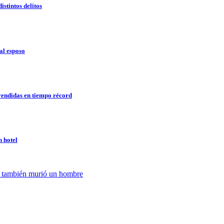
stintos delitos
al esposo
endidas en tiempo récord
 hotel