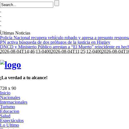
Ultimas Noticias
Policía Nacional recupera vehículo robado y apresa a presunto respon
PN activa búsqueda de dos prófugos de la justicia en Higüey
DNCD y Ministerio Público arrestan a “El Muerto” reincidente en hech
2026-08-04T14:46:13-0400
2026-08-04T11:25:12-0400
2026-08-04T1
¡La verdad a tu alcance!
728 x 90
Inicio
Nacionales
Internacionales
Turismo
Educacion
Salud
Espectáculos
Lo Ultimo