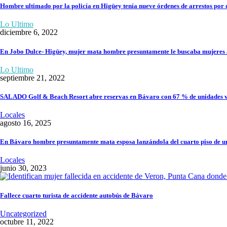
Hombre ultimado por la policía en Higüey tenía nueve órdenes de arrestos por di
Lo Ultimo
diciembre 6, 2022
En Jobo Dulce- Higüey, mujer mata hombre presuntamente le buscaba mujeres 
Lo Ultimo
septiembre 21, 2022
SALADO Golf & Beach Resort abre reservas en Bávaro con 67 % de unidades v
Locales
agosto 16, 2025
En Bávaro hombre presuntamente mata esposa lanzándola del cuarto piso de un
Locales
junio 30, 2023
Fallece cuarto turista de accidente autobús de Bávaro
Uncategorized
octubre 11, 2022