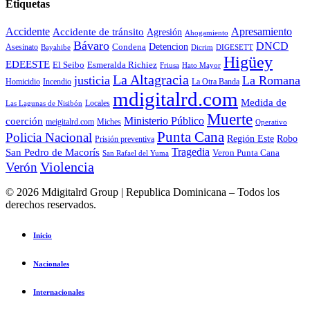
Etiquetas
Accidente
Apresamiento
Accidente de tránsito
Agresión
Ahogamiento
Bávaro
DNCD
Condena
Detencion
Asesinato
Bayahibe
Dicrim
DIGESETT
Higüey
EDEESTE
El Seibo
Esmeralda Richiez
Hato Mayor
Friusa
La Altagracia
justicia
La Romana
La Otra Banda
Homicidio
Incendio
mdigitalrd.com
Medida de
Locales
Las Lagunas de Nisibón
Muerte
Ministerio Público
coerción
Miches
meigitalrd.com
Operativo
Punta Cana
Policia Nacional
Región Este
Robo
Prisión preventiva
Tragedia
San Pedro de Macorís
Veron Punta Cana
San Rafael del Yuma
Violencia
Verón
© 2026 Mdigitalrd Group | Republica Dominicana – Todos los
derechos reservados.
Inicio
Nacionales
Internacionales