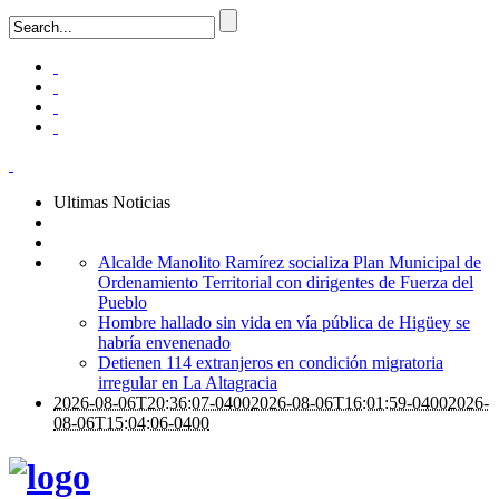
Ultimas Noticias
Alcalde Manolito Ramírez socializa Plan Municipal de
Ordenamiento Territorial con dirigentes de Fuerza del
Pueblo
Hombre hallado sin vida en vía pública de Higüey se
habría envenenado
Detienen 114 extranjeros en condición migratoria
irregular en La Altagracia
2026-08-06T20:36:07-0400
2026-08-06T16:01:59-0400
2026-
08-06T15:04:06-0400