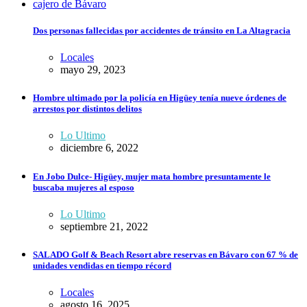
Dos personas fallecidas por accidentes de tránsito en La Altagracia
Locales
mayo 29, 2023
Hombre ultimado por la policía en Higüey tenía nueve órdenes de
arrestos por distintos delitos
Lo Ultimo
diciembre 6, 2022
En Jobo Dulce- Higüey, mujer mata hombre presuntamente le
buscaba mujeres al esposo
Lo Ultimo
septiembre 21, 2022
SALADO Golf & Beach Resort abre reservas en Bávaro con 67 % de
unidades vendidas en tiempo récord
Locales
agosto 16, 2025