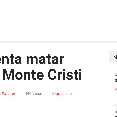
nta matar
M
Monte Cristi
D
d
L
n Martinez
993 Views
0 comments
H
t