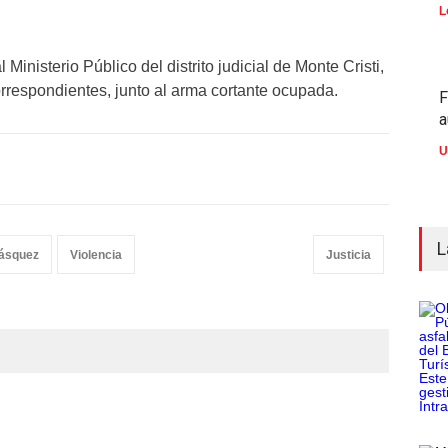
L
Ministerio Público del distrito judicial de Monte Cristi,
orrespondientes, junto al arma cortante ocupada.
F
a
U
L
Vásquez
Violencia
Justicia