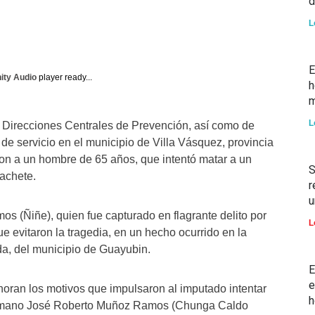
d
L
E
nity Audio
player ready...
h
m
L
a Direcciones Centrales de Prevención, así como de
de servicio en el municipio de Villa Vásquez, provincia
ron a un hombre de 65 años, que intentó matar a un
S
achete.
r
u
os (Ñiñe), quien fue capturado en flagrante delito por
L
ue evitaron la tragedia, en un hecho ocurrido en la
a, del municipio de Guayubin.
E
e
oran los motivos que impulsaron al imputado intentar
h
hermano José Roberto Muñoz Ramos (Chunga Caldo