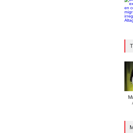
T
Ma
M