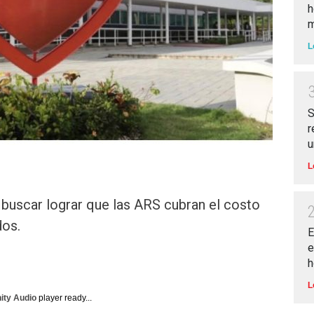
h
m
L
S
r
u
L
 buscar lograr que las ARS cubran el costo
dos.
E
e
h
L
nity Audio
player ready...