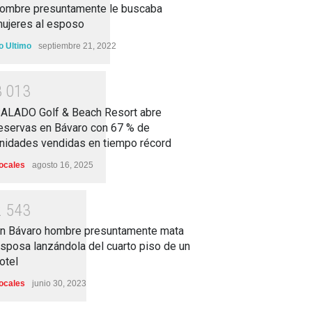
ombre presuntamente le buscaba
ujeres al esposo
o Ultimo
septiembre 21, 2022
3
0
1
3
ALADO Golf & Beach Resort abre
eservas en Bávaro con 67 % de
nidades vendidas en tiempo récord
ocales
agosto 16, 2025
2
5
4
3
n Bávaro hombre presuntamente mata
sposa lanzándola del cuarto piso de un
otel
ocales
junio 30, 2023