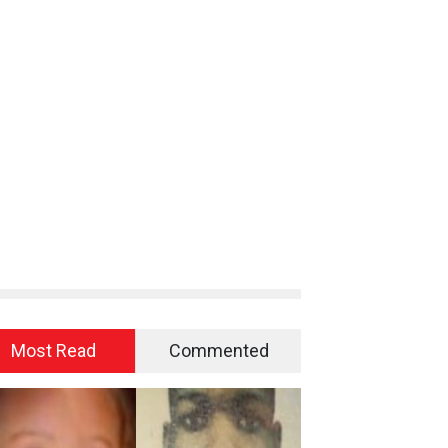
Most Read
Commented