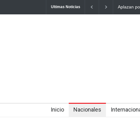
Apresan en
Ultimas Noticias
asesinato 
about 4 hours ago
Inicio
Nacionales
Internacion