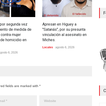
F
 por segunda vez
Apresan en Higuey a
Enc
iento de medida de
"Satanás", por su presunta
en p
 contra mujer
vinculación al asesinato en
Hig
de homicidio en
Miches.
Loca
Locales
agosto 6, 2026
gosto 6, 2026
red fields are marked with *
C