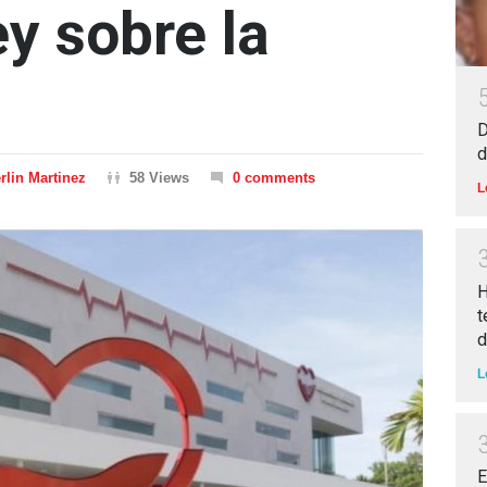
y sobre la
D
d
rlin Martinez
58 Views
0 comments
L
H
t
d
L
E