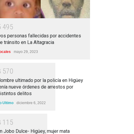
5
4
9
5
os personas fallecidas por accidentes
e tránsito en La Altagracia
ocales
mayo 29, 2023
3
5
7
0
ombre ultimado por la policía en Higüey
enía nueve órdenes de arrestos por
istintos delitos
o Ultimo
diciembre 6, 2022
3
1
1
5
n Jobo Dulce- Higüey, mujer mata