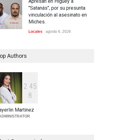
Apresan en Higuey a
"Satanás", por su presunta
vinculación al asesinato en
Miches.
Locales
agosto 6, 2026
Encuentran hombre sin vida
en plena vía pública de
op Authors
Higüey
Locales
agosto 6, 2026
2
4
5
Policía Nacional recupera
vehículo robado y apresa a
8
presunto responsable en
Higüey
yerlin Martinez
ADMINISTRATOR
Locales
agosto 4, 2026