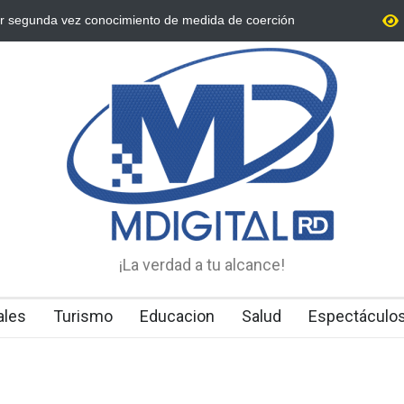
 Higuey a "Satanás", por su presunta vinculación al
Condenan dos m
en Miches.
y lavado desar
¡La verdad a tu alcance!
ales
Turismo
Educacion
Salud
Espectáculo