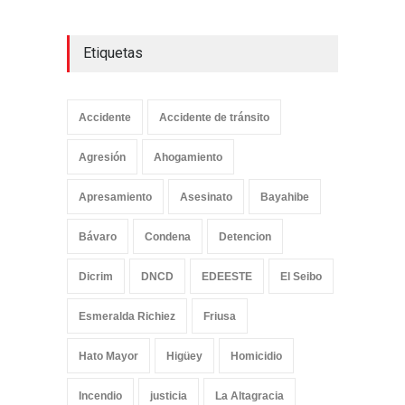
Etiquetas
Accidente
Accidente de tránsito
Agresión
Ahogamiento
Apresamiento
Asesinato
Bayahibe
Bávaro
Condena
Detencion
Dicrim
DNCD
EDEESTE
El Seibo
Esmeralda Richiez
Friusa
Hato Mayor
Higüey
Homicidio
Incendio
justicia
La Altagracia