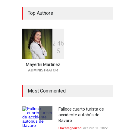
Ministerio Público y DNCD
Top Authors
desarticulan red de
narcotráfico operaba en
Bayahibe
Locales
agosto 7, 2026
2
4
6
5
Alcalde Manolito Ramírez
socializa Plan Municipal de
Ordenamiento Territorial
Mayerlin Martinez
con dirigentes de Fuerza del
ADMINISTRATOR
Pueblo
Locales
agosto 6, 2026
Most Commented
Fallece cuarto turista de
accidente autobús de
Bávaro
Uncategorized
octubre 11, 2022