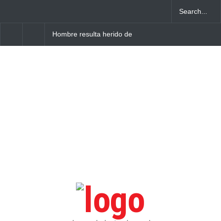
Hombre resulta herido de
Obras Públicas asfalt
arma blanca tras agresión
zanja del Boulevard
de su pareja en Villa Cerro,
Turístico del Este tras
Higüey
gestión del Intrant