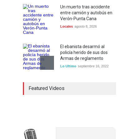
Un muerto tras accidente
entre camión y autobús en
Verón-Punta Cana
Locales
agosto 8, 2026
El ebanista desarmó al
policía herido de sus dos
Armas de reglamento
Lo Ultimo
septiembre 16, 2022
Inician construcción
Featured Videos
carretera Los Jusos-Río
Llano con monto superior a
los 17 millones de pesos
Lo Ultimo
septiembre 16, 2022
Dos hombres detenidos con
15 paquetes de presumible