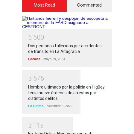
Most Read
Commented
5
5
0
0
Dos personas fallecidas por accidentes
de tránsito en La Altagracia
Locales
mayo 29, 2023
3
5
7
5
Hombre ultimado por la policía en Higüey
tenía nueve órdenes de arrestos por
distintos delitos
Lo Ultimo
diciembre 6, 2022
3
1
1
9
En Jobo Dulce- Higüey, mujer mata