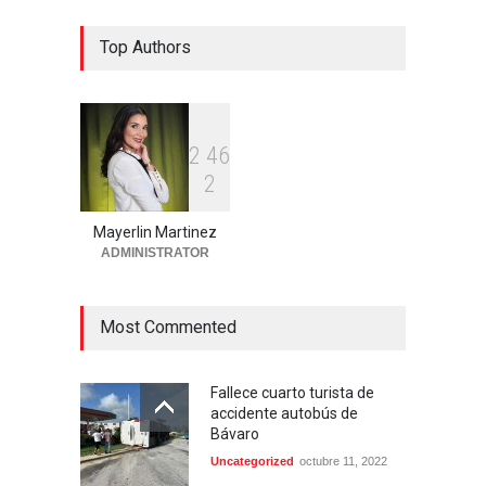
Detienen 114 extranjeros en
Top Authors
condición migratoria
irregular en La Altagracia
Uncategorized
agosto 6, 2026
2
4
6
Condenan dos miembros de
2
red transnacional de
narcotráfico y lavado
desarticulada en San Pedro
Mayerlin Martinez
de Macorís
ADMINISTRATOR
Región Este
agosto 6, 2026
Most Commented
Fallece cuarto turista de
accidente autobús de
Bávaro
Uncategorized
octubre 11, 2022