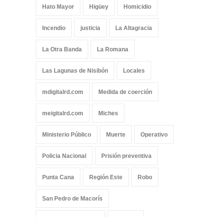
Hato Mayor
Higüey
Homicidio
Incendio
justicia
La Altagracia
La Otra Banda
La Romana
Las Lagunas de Nisibón
Locales
mdigitalrd.com
Medida de coerción
meigitalrd.com
Miches
Ministerio Público
Muerte
Operativo
Policia Nacional
Prisión preventiva
Punta Cana
Región Este
Robo
San Pedro de Macorís