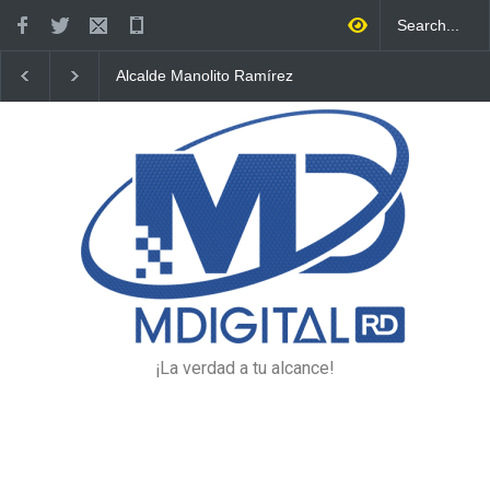
Alcalde Manolito Ramírez
Hombre hallado sin vida 
socializa Plan Municipal de
vía pública de Higüey se
Ordenamiento Territorial
habría envenenado
con dirigentes de Fuerza
del Pueblo
¡La verdad a tu alcance!