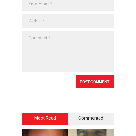
Most Read
Commented