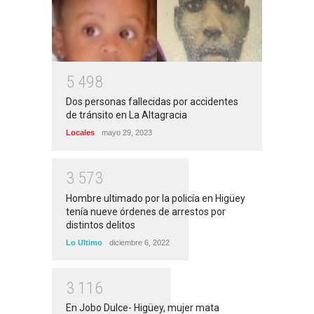
5
4
9
8
Dos personas fallecidas por accidentes
de tránsito en La Altagracia
Locales
mayo 29, 2023
3
5
7
3
Hombre ultimado por la policía en Higüey
tenía nueve órdenes de arrestos por
distintos delitos
Lo Ultimo
diciembre 6, 2022
3
1
1
6
En Jobo Dulce- Higüey, mujer mata