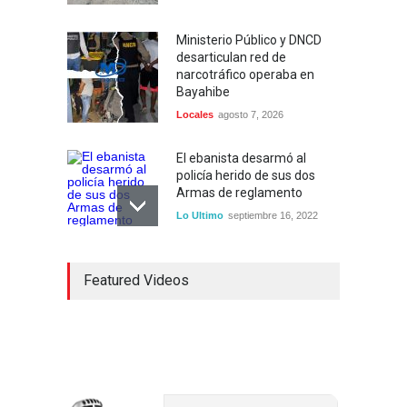
Ministerio Público y DNCD
desarticulan red de
narcotráfico operaba en
Bayahibe
Locales
agosto 7, 2026
El ebanista desarmó al
policía herido de sus dos
Armas de reglamento
Lo Ultimo
septiembre 16, 2022
Inician construcción
Featured Videos
carretera Los Jusos-Río
Llano con monto superior a
los 17 millones de pesos
Lo Ultimo
septiembre 16, 2022
Dos hombres detenidos con
15 paquetes de presumible