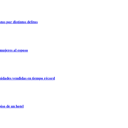
os por distintos delitos
mujeres al esposo
idades vendidas en tiempo récord
so de un hotel