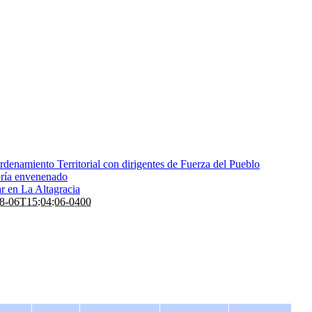
denamiento Territorial con dirigentes de Fuerza del Pueblo
bría envenenado
ar en La Altagracia
8-06T15:04:06-0400