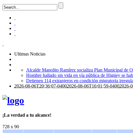
Ultimas Noticias
Alcalde Manolito Ramírez socializa Plan Municipal de Or
Hombre hallado sin vida en vía pública de Higüey se ha
Detienen 114 extranjeros en condición migratoria irregul
2026-08-06T20:36:07-0400
2026-08-06T16:01:59-0400
2026-0
¡La verdad a tu alcance!
728 x 90