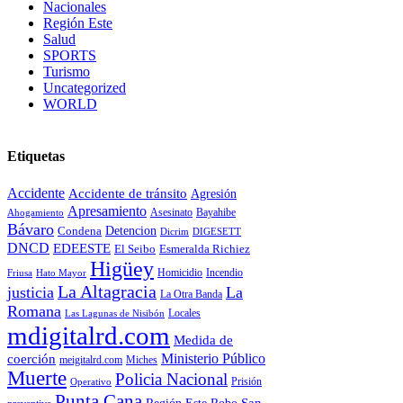
Nacionales
Región Este
Salud
SPORTS
Turismo
Uncategorized
WORLD
Etiquetas
Accidente
Accidente de tránsito
Agresión
Apresamiento
Asesinato
Ahogamiento
Bayahibe
Bávaro
Condena
Detencion
Dicrim
DIGESETT
DNCD
EDEESTE
El Seibo
Esmeralda Richiez
Higüey
Hato Mayor
Homicidio
Incendio
Friusa
La Altagracia
justicia
La
La Otra Banda
Romana
Locales
Las Lagunas de Nisibón
mdigitalrd.com
Medida de
Ministerio Público
coerción
Miches
meigitalrd.com
Muerte
Policia Nacional
Prisión
Operativo
Punta Cana
Región Este
San