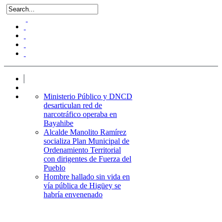
Ministerio Público y DNCD
desarticulan red de
narcotráfico operaba en
Bayahibe
Alcalde Manolito Ramírez
socializa Plan Municipal de
Ordenamiento Territorial
con dirigentes de Fuerza del
Pueblo
Hombre hallado sin vida en
vía pública de Higüey se
habría envenenado