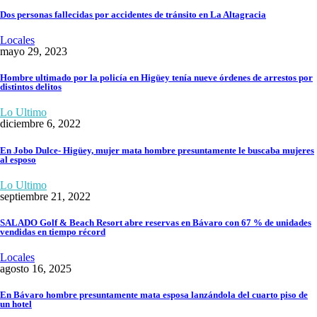
Dos personas fallecidas por accidentes de tránsito en La Altagracia
Locales
mayo 29, 2023
Hombre ultimado por la policía en Higüey tenía nueve órdenes de arrestos por
distintos delitos
Lo Ultimo
diciembre 6, 2022
En Jobo Dulce- Higüey, mujer mata hombre presuntamente le buscaba mujeres
al esposo
Lo Ultimo
septiembre 21, 2022
SALADO Golf & Beach Resort abre reservas en Bávaro con 67 % de unidades
vendidas en tiempo récord
Locales
agosto 16, 2025
En Bávaro hombre presuntamente mata esposa lanzándola del cuarto piso de
un hotel