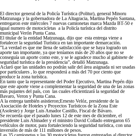
El director general de la Policía Turística (Politur), general Minoru
Matzunaga y la gobernadora de La Altagracia, Martina Pepén Santana,
entregaron este miércoles 7 nuevas camionetas marca Mazda BT-50 e
igual numero de motocicletas a la Policía turística del distrito
municipal Verón Punta Cana.
El titular de la entidad Matzunaga, dijo que esta entrega viene a
fortalecer la seguridad Turística en tan importante demarcación.
”La verdad es que me llena de satisfacción que se haya logrado un
aporte tan importante, ya que teníamos más de 20 años que no se
conseguía un aporte como este, y se le agradece mucho al gabinete de
seguridad turística de la presidencia”, detalló Matzunaga.
Aclaró que las unidades no podrán salir del área asignada ni ser usadas
por particulares , lo que responderá a más del 70 por ciento que
produce la zona turística.
En tanto que la representante del Poder Ejecutivo, Martina Pepén dijo
que este aporte viene a complementar la seguridad de una de las zonas
más pujantes del país, con las cuales eficientizará la seguridad de
Bavaro, Veron y Punta Cana.
A la entrega también asistieron;Ernesto Velóz, presidente de la
Asociación de Hoteles y Proyectos Turísticos de la Zona Este
(Asoleste) y Jorge Luis Amador Castillo, Fiscal de Bávaro.
Se recuerda que el pasado lunes 12 de este mes de diciembre, el
presidente Luis Abinader y el ministro David Collado entregaron 65
vehículos de motor, para fortaleciendo la seguridad turística, con una
inversión de más de 111 millones de pesos.
Las 35 camionetas y las 30 motocicletas fueron entregadas al director