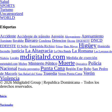
Salud
SPORTS
Turismo
Uncategorized
WORLD
Etiquetas
Accidente
Apresamiento
Accidente de tránsito
Agresión
Ahogamiento
Bávaro
DNCD
Condena
Detencion
Asesinato
Bayahibe
Dicrim
DIGESETT
Higüey
EDEESTE
El Seibo
Esmeralda Richiez
Hato Mayor
Homicidio
Friusa
La Altagracia
justicia
La Romana
La Otra Banda
Incendio
Las Lagunas de
mdigitalrd.com
Medida de coerción
Locales
Nisibón
Muerte
Policia
Ministerio Público
Miches
meigitalrd.com
Operativo
Punta Cana
Nacional
Región Este
San Pedro
Robo
Prisión preventiva
Verón
Tragedia
de Macorís
Veron Punta Cana
San Rafael del Yuma
Violencia
© 2026 Mdigitalrd Group | Republica Dominicana – Todos los
derechos reservados.
Inicio
Nacionales