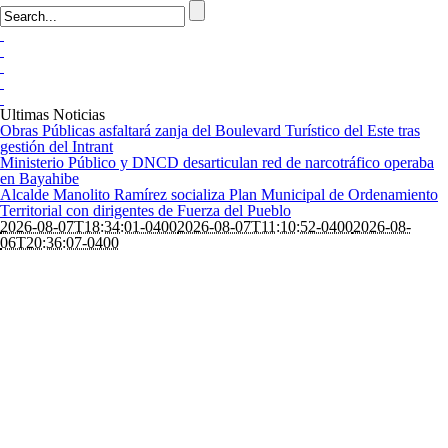
Ultimas Noticias
Obras Públicas asfaltará zanja del Boulevard Turístico del Este tras
gestión del Intrant
Ministerio Público y DNCD desarticulan red de narcotráfico operaba
en Bayahibe
Alcalde Manolito Ramírez socializa Plan Municipal de Ordenamiento
Territorial con dirigentes de Fuerza del Pueblo
2026-08-07T18:34:01-0400
2026-08-07T11:10:52-0400
2026-08-
06T20:36:07-0400