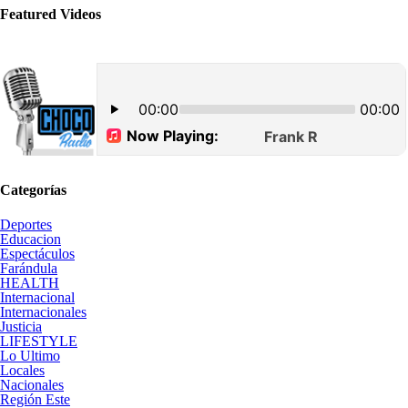
Featured Videos
Categorías
Deportes
Educacion
Espectáculos
Farándula
HEALTH
Internacional
Internacionales
Justicia
LIFESTYLE
Lo Ultimo
Locales
Nacionales
Región Este