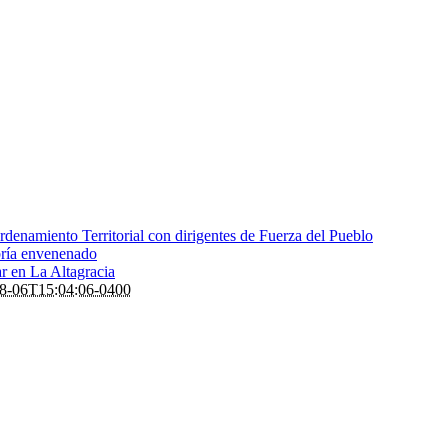
denamiento Territorial con dirigentes de Fuerza del Pueblo
bría envenenado
ar en La Altagracia
8-06T15:04:06-0400