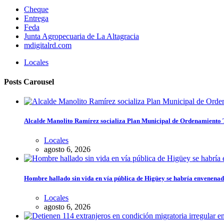
Cheque
Entrega
Feda
Junta Agropecuaria de La Altagracia
mdigitalrd.com
Locales
Posts Carousel
Alcalde Manolito Ramírez socializa Plan Municipal de Ordenamiento Te
Locales
agosto 6, 2026
Hombre hallado sin vida en vía pública de Higüey se habría envenena
Locales
agosto 6, 2026