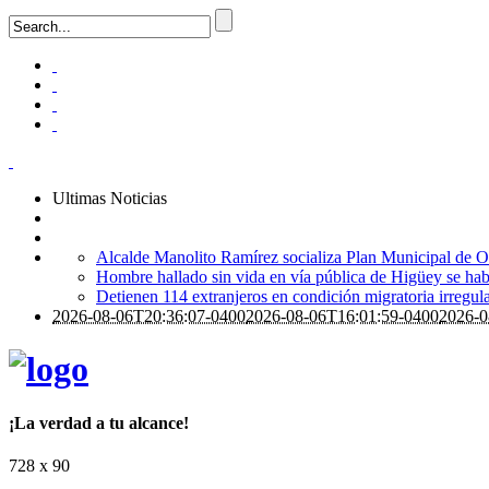
Ultimas Noticias
Alcalde Manolito Ramírez socializa Plan Municipal de Or
Hombre hallado sin vida en vía pública de Higüey se ha
Detienen 114 extranjeros en condición migratoria irregul
2026-08-06T20:36:07-0400
2026-08-06T16:01:59-0400
2026-0
¡La verdad a tu alcance!
728 x 90