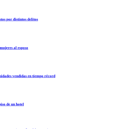
os por distintos delitos
mujeres al esposo
idades vendidas en tiempo récord
so de un hotel