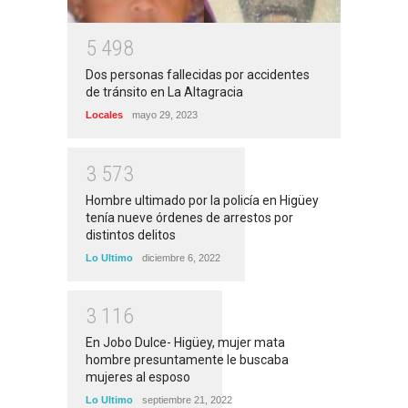
5
4
9
8
Dos personas fallecidas por accidentes
de tránsito en La Altagracia
Locales
mayo 29, 2023
3
5
7
3
Hombre ultimado por la policía en Higüey
tenía nueve órdenes de arrestos por
distintos delitos
Lo Ultimo
diciembre 6, 2022
3
1
1
6
En Jobo Dulce- Higüey, mujer mata
hombre presuntamente le buscaba
mujeres al esposo
Lo Ultimo
septiembre 21, 2022