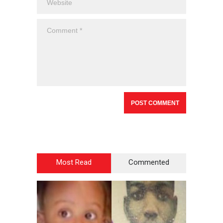
Most Read
Commented