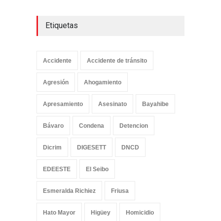
Etiquetas
Accidente
Accidente de tránsito
Agresión
Ahogamiento
Apresamiento
Asesinato
Bayahibe
Bávaro
Condena
Detencion
Dicrim
DIGESETT
DNCD
EDEESTE
El Seibo
Esmeralda Richiez
Friusa
Hato Mayor
Higüey
Homicidio