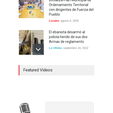
socializa Plan Municipal de
Ordenamiento Territorial
con dirigentes de Fuerza del
Pueblo
Locales
agosto 6, 2026
El ebanista desarmó al
policía herido de sus dos
Armas de reglamento
Lo Ultimo
septiembre 16, 2022
Inician construcción
Featured Videos
carretera Los Jusos-Río
Llano con monto superior a
los 17 millones de pesos
Lo Ultimo
septiembre 16, 2022
Dos hombres detenidos con
15 paquetes de presumible
cocaína en Higüey