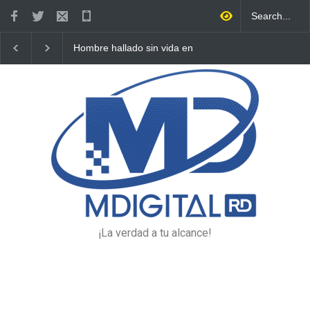
Hombre hallado sin vida en
Detienen 114 extranjer
vía pública de Higüey se
condición migratoria
habría envenenado
irregular en La Altagrac
¡La verdad a tu alcance!