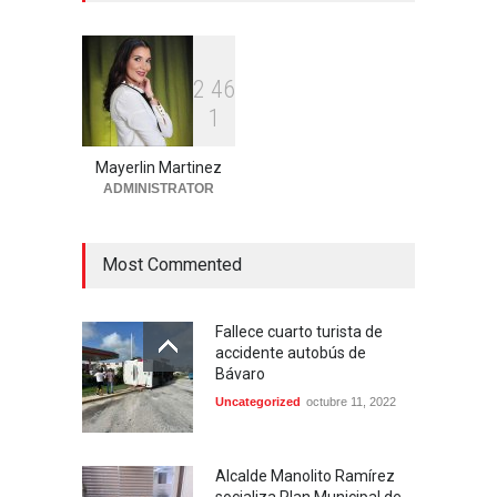
desarticulada en San Pedro
de Macorís
Región Este
agosto 6, 2026
2
4
6
1
Aplazan por segunda vez
conocimiento de medida de
coerción contra mujer
Mayerlin Martinez
acusada de homicidio en
ADMINISTRATOR
Higüey
Locales
agosto 6, 2026
Most Commented
Fallece cuarto turista de
accidente autobús de
Bávaro
Uncategorized
octubre 11, 2022
Alcalde Manolito Ramírez