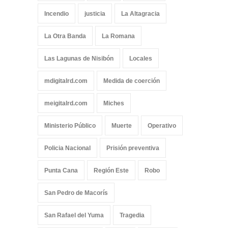
Incendio
justicia
La Altagracia
La Otra Banda
La Romana
Las Lagunas de Nisibón
Locales
mdigitalrd.com
Medida de coerción
meigitalrd.com
Miches
Ministerio Público
Muerte
Operativo
Policia Nacional
Prisión preventiva
Punta Cana
Región Este
Robo
San Pedro de Macorís
San Rafael del Yuma
Tragedia