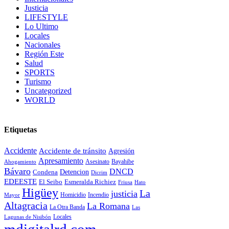
Justicia
LIFESTYLE
Lo Ultimo
Locales
Nacionales
Región Este
Salud
SPORTS
Turismo
Uncategorized
WORLD
Etiquetas
Accidente
Accidente de tránsito
Agresión
Apresamiento
Asesinato
Ahogamiento
Bayahibe
Bávaro
DNCD
Condena
Detencion
Dicrim
EDEESTE
El Seibo
Esmeralda Richiez
Hato
Friusa
Higüey
La
justicia
Mayor
Homicidio
Incendio
Altagracia
La Romana
La Otra Banda
Las
Locales
Lagunas de Nisibón
mdigitalrd.com