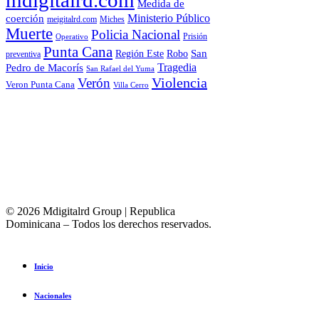
Medida de
Ministerio Público
coerción
Miches
meigitalrd.com
Muerte
Policia Nacional
Prisión
Operativo
Punta Cana
Región Este
San
Robo
preventiva
Tragedia
Pedro de Macorís
San Rafael del Yuma
Violencia
Verón
Veron Punta Cana
Villa Cerro
© 2026 Mdigitalrd Group | Republica
Dominicana – Todos los derechos reservados.
Inicio
Nacionales