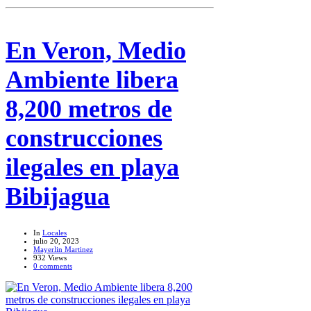
En Veron, Medio
Ambiente libera
8,200 metros de
construcciones
ilegales en playa
Bibijagua
In
Locales
julio 20, 2023
Mayerlin Martinez
932 Views
0 comments