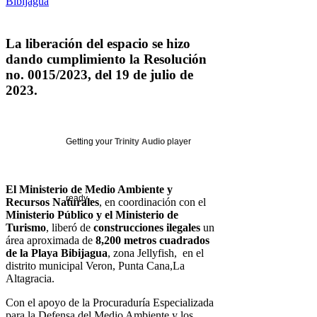
La liberación del espacio se hizo
dando cumplimiento la Resolución
no. 0015/2023, del 19 de julio de
2023.
Getting your
Trinity Audio
player
El Ministerio de Medio Ambiente y
ready...
Recursos Naturales
, en coordinación con el
Ministerio Público y el Ministerio de
Turismo
, liberó de
construcciones ilegales
un
área aproximada de
8,200 metros cuadrados
de la Playa Bibijagua
, zona Jellyfish, en el
distrito municipal Veron, Punta Cana,La
Altagracia.
Con el apoyo de la Procuraduría Especializada
para la Defensa del Medio Ambiente y los