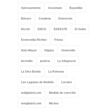
Apresamiento
Asesinato
Bayahibe
Bávaro
Condena
Detencion
Dicrim
DNCD
EDEESTE
El Seibo
Esmeralda Richiez
Friusa
Hato Mayor
Higüey
Homicidio
Incendio
justicia
La Altagracia
La Otra Banda
La Romana
Las Lagunas de Nisibón
Locales
mdigitalrd.com
Medida de coerción
meigitalrd.com
Miches