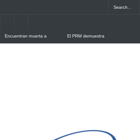
Encuentran muerta a
El PRM demuestra
reconocida abogada en el
madurez: Abinader, Hipólito
Hoyo de Friusa, Bávaro
Mejía y David Collado se
ponen de acuerdo
Hombre resulta herido tras
intento de atraco en Villa
Cerro