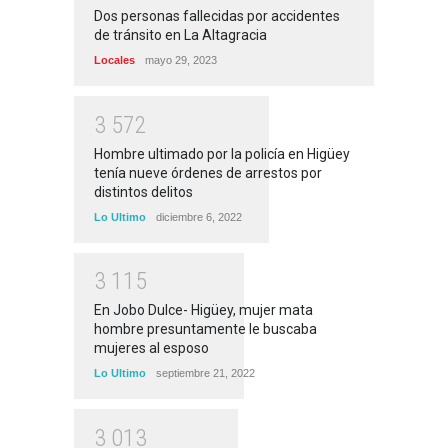
Dos personas fallecidas por accidentes
de tránsito en La Altagracia
Locales
mayo 29, 2023
3
5
7
2
Hombre ultimado por la policía en Higüey
tenía nueve órdenes de arrestos por
distintos delitos
Lo Ultimo
diciembre 6, 2022
3
1
1
5
En Jobo Dulce- Higüey, mujer mata
hombre presuntamente le buscaba
mujeres al esposo
Lo Ultimo
septiembre 21, 2022
3
0
1
3