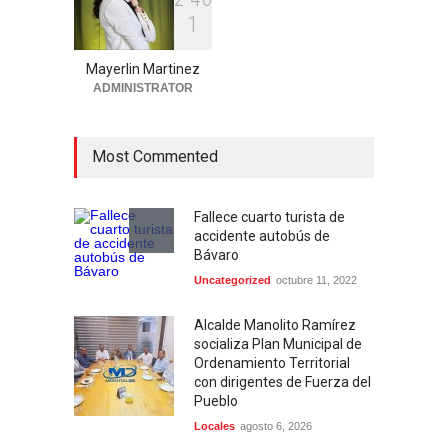
1
Aplazan por segunda vez
conocimiento de medida de
Mayerlin Martinez
coerción contra mujer
ADMINISTRATOR
acusada de homicidio en
Higüey
Locales
agosto 6, 2026
Most Commented
Fallece cuarto turista de
accidente autobús de
Bávaro
Uncategorized
octubre 11, 2022
Alcalde Manolito Ramírez
socializa Plan Municipal de
Ordenamiento Territorial
con dirigentes de Fuerza del
Pueblo
Locales
agosto 6, 2026