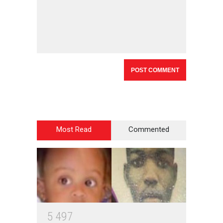
Most Read
Commented
5
4
9
7