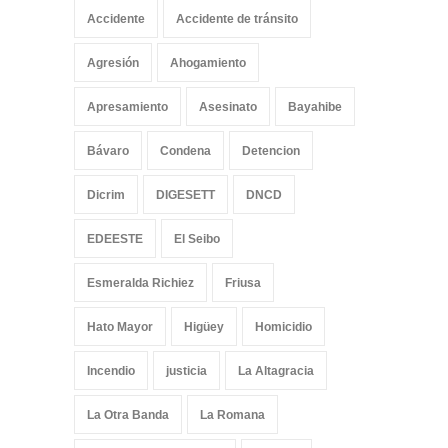
Accidente
Accidente de tránsito
Agresión
Ahogamiento
Apresamiento
Asesinato
Bayahibe
Bávaro
Condena
Detencion
Dicrim
DIGESETT
DNCD
EDEESTE
El Seibo
Esmeralda Richiez
Friusa
Hato Mayor
Higüey
Homicidio
Incendio
justicia
La Altagracia
La Otra Banda
La Romana