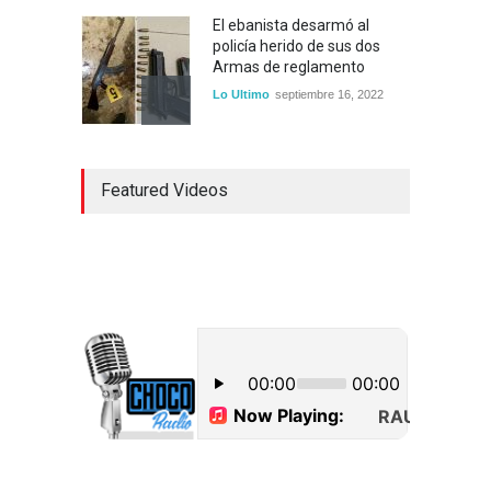
El ebanista desarmó al
policía herido de sus dos
Armas de reglamento
Lo Ultimo
septiembre 16, 2022
Inician construcción
Featured Videos
carretera Los Jusos-Río
Llano con monto superior a
los 17 millones de pesos
Lo Ultimo
septiembre 16, 2022
Dos hombres detenidos con
15 paquetes de presumible
cocaína en Higüey
Uncategorized
septiembre 17, 2022