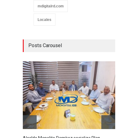
mdigitalrd.com
Locales
Posts Carousel
Alcalde Manolito Ramírez socializa Plan
Hombre 