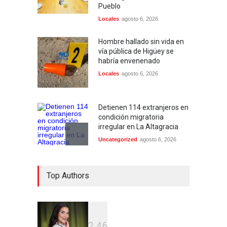
Pueblo
Locales
agosto 6, 2026
Hombre hallado sin vida en
vía pública de Higüey se
habría envenenado
Locales
agosto 6, 2026
Detienen 114 extranjeros en
condición migratoria
irregular en La Altagracia
Uncategorized
agosto 6, 2026
Condenan dos miembros de
Top Authors
red transnacional de
narcotráfico y lavado
desarticulada en San Pedro
de Macorís
Región Este
agosto 6, 2026
2
4
6