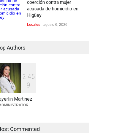
coerción contra mujer
acusada de homicidio en
Higüey
Locales
agosto 6, 2026
Apresan en Higuey a
"Satanás", por su presunta
op Authors
vinculación al asesinato en
Miches.
Locales
agosto 6, 2026
2
4
5
Encuentran hombre sin vida
9
en plena vía pública de
Higüey
yerlin Martinez
Locales
agosto 6, 2026
ADMINISTRATOR
ost Commented