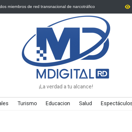
r segunda vez conocimiento de medida de coerción
Detienen 114 ex
er acusada de homicidio en Higüey
La Altagracia
¡La verdad a tu alcance!
ales
Turismo
Educacion
Salud
Espectáculo