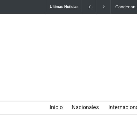
Aplazan po
Ultimas Noticias
contra muj
about 4 hours ago
Inicio
Nacionales
Internacion