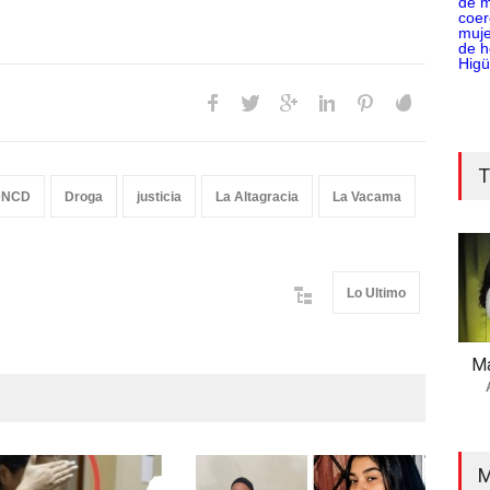
T
DNCD
Droga
justicia
La Altagracia
La Vacama
Lo Ultimo
Ma
M