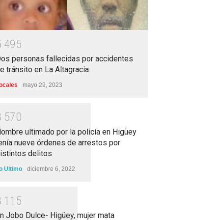
5
4
9
5
os personas fallecidas por accidentes
e tránsito en La Altagracia
ocales
mayo 29, 2023
3
5
7
0
ombre ultimado por la policía en Higüey
enía nueve órdenes de arrestos por
istintos delitos
o Ultimo
diciembre 6, 2022
3
1
1
5
n Jobo Dulce- Higüey, mujer mata