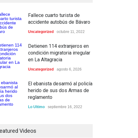
Fallece cuarto turista de
accidente autobús de Bávaro
Uncategorized
octubre 11, 2022
Detienen 114 extranjeros en
esan en Higuey a
Encuentran hombre sin vida
condición migratoria irregular
anás", por su presunta
en plena vía pública de
en La Altagracia
ulación al asesinato en
Higüey
hes.
Uncategorized
agosto 6, 2026
Locales
agosto 6, 2026
les
agosto 6, 2026
El ebanista desarmó al policía
herido de sus dos Armas de
reglamento
Lo Ultimo
septiembre 16, 2022
Inician construcción carretera
Los Jusos-Río Llano con
eatured Videos
monto superior a los 17