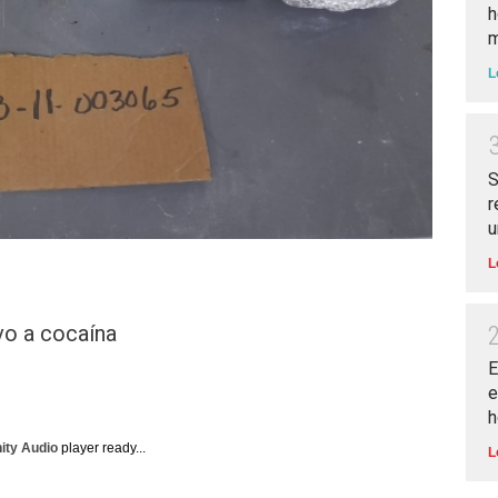
h
m
L
S
r
u
L
vo a cocaína
E
e
h
nity Audio
player ready...
L