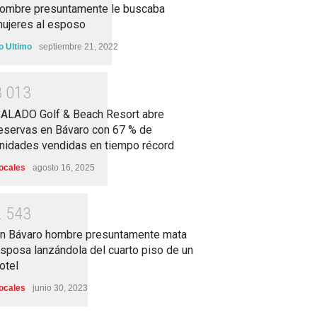
ombre presuntamente le buscaba
ujeres al esposo
o Ultimo
septiembre 21, 2022
3
0
1
3
ALADO Golf & Beach Resort abre
eservas en Bávaro con 67 % de
nidades vendidas en tiempo récord
ocales
agosto 16, 2025
2
5
4
3
n Bávaro hombre presuntamente mata
sposa lanzándola del cuarto piso de un
otel
ocales
junio 30, 2023