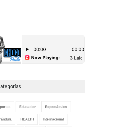
millones de pesos
Lo Ultimo
septiembre 16, 2022
Dos hombres detenidos con
15 paquetes de presumible
cocaína en Higüey
Uncategorized
septiembre 17, 2022
ategorías
portes
Educacion
Espectáculos
rándula
HEALTH
Internacional