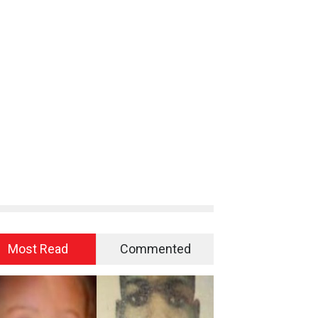
Most Read
Commented