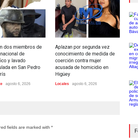
n dos miembros de
Aplazan por segunda vez
Apr
snacional de
conocimiento de medida de
"Sat
fico y lavado
coerción contra mujer
vinc
ulada en San Pedro
acusada de homicidio en
Mic
rís
Higüey
Loca
te
agosto 6, 2026
Locales
agosto 6, 2026
red fields are marked with *
F