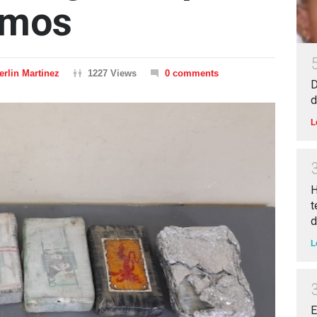
amos
rlin Martinez
1227 Views
0 comments
D
d
L
H
t
d
L
E