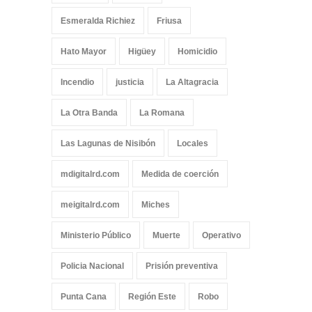
Esmeralda Richiez
Friusa
Hato Mayor
Higüey
Homicidio
Incendio
justicia
La Altagracia
La Otra Banda
La Romana
Las Lagunas de Nisibón
Locales
mdigitalrd.com
Medida de coerción
meigitalrd.com
Miches
Ministerio Público
Muerte
Operativo
Policia Nacional
Prisión preventiva
Punta Cana
Región Este
Robo