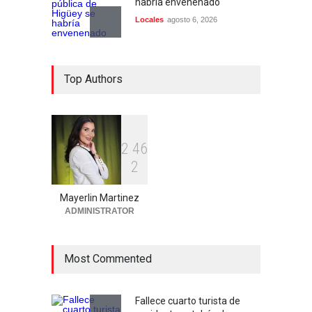
habría envenenado
Locales
agosto 6, 2026
Detienen 114 extranjeros en
Top Authors
condición migratoria
irregular en La Altagracia
Uncategorized
agosto 6, 2026
Condenan dos miembros de
2
4
6
red transnacional de
2
narcotráfico y lavado
desarticulada en San Pedro
de Macorís
Mayerlin Martinez
ADMINISTRATOR
Región Este
agosto 6, 2026
Most Commented
Fallece cuarto turista de