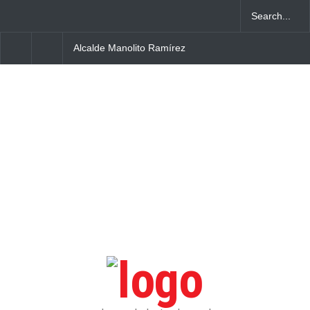
Alcalde Manolito Ramírez
Hombre hallado sin vi
socializa Plan Municipal de
vía pública de Higüey 
Ordenamiento Territorial
habría envenenado
con dirigentes de Fuerza
del Pueblo