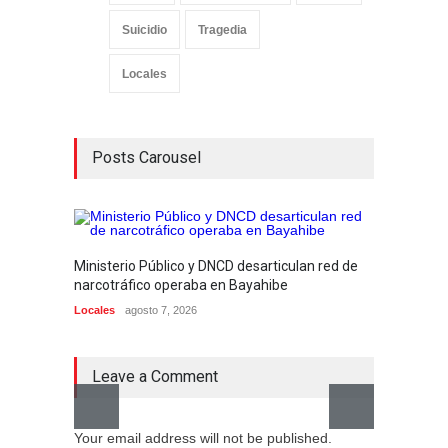
Suicidio
Tragedia
Locales
Posts Carousel
Ministerio Público y DNCD desarticulan red de
Alcald
narcotráfico operaba en Bayahibe
Munici
Locales
agosto 7, 2026
dirige
Locales
Leave a Comment
Your email address will not be published.