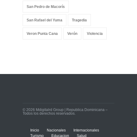
San Pedro de Macorís
San Rafael del Yuma
Tragedia
Veron Punta Cana
Verón
Violencia
© 2026 Mdigitalrd Group | Republica Dominicana –
Todos los derechos reservados.
Inicio
Nacionales
Internacionales
Turismo
Educacion
Salud