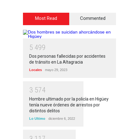
Most Read
Commented
5
4
9
9
Dos personas fallecidas por accidentes
de tránsito en La Altagracia
Locales
mayo 29, 2023
3
5
7
4
Hombre ultimado por la policía en Higüey
tenía nueve órdenes de arrestos por
distintos delitos
Lo Ultimo
diciembre 6, 2022
3
1
1
7