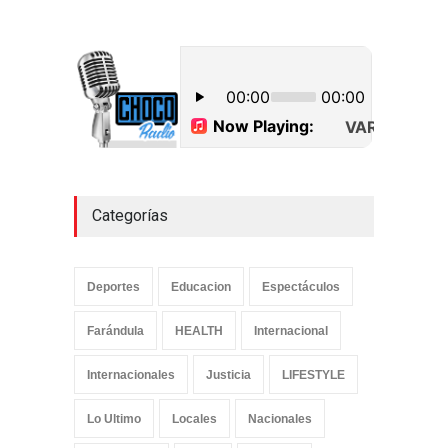
Dos hombres detenidos con
15 paquetes de presumible
cocaína en Higüey
Uncategorized
septiembre 17, 2022
Categorías
Deportes
Educacion
Espectáculos
Farándula
HEALTH
Internacional
Internacionales
Justicia
LIFESTYLE
Lo Ultimo
Locales
Nacionales