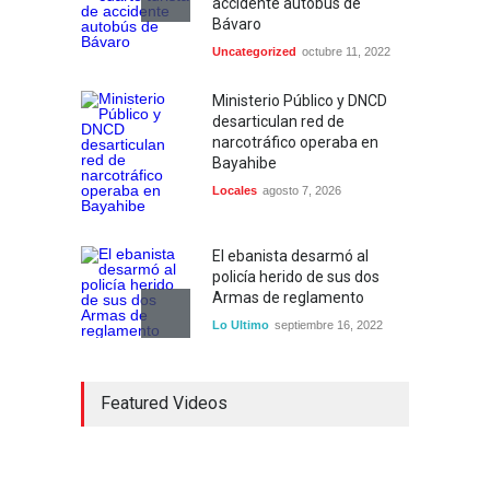
accidente autobús de
Bávaro
Uncategorized
octubre 11, 2022
Ministerio Público y DNCD
desarticulan red de
narcotráfico operaba en
Bayahibe
Locales
agosto 7, 2026
El ebanista desarmó al
policía herido de sus dos
Armas de reglamento
Lo Ultimo
septiembre 16, 2022
Inician construcción
Featured Videos
carretera Los Jusos-Río
Llano con monto superior a
los 17 millones de pesos
Lo Ultimo
septiembre 16, 2022