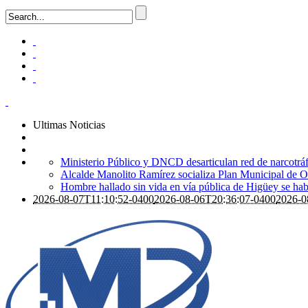
Ultimas Noticias
Ministerio Público y DNCD desarticulan red de narcotrá
Alcalde Manolito Ramírez socializa Plan Municipal de Or
Hombre hallado sin vida en vía pública de Higüey se ha
2026-08-07T11:10:52-0400
2026-08-06T20:36:07-0400
2026-0