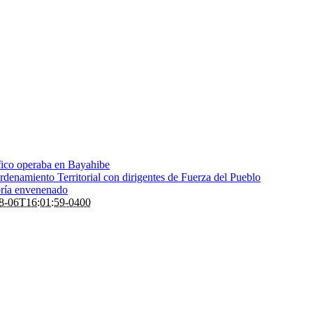
fico operaba en Bayahibe
denamiento Territorial con dirigentes de Fuerza del Pueblo
bría envenenado
8-06T16:01:59-0400