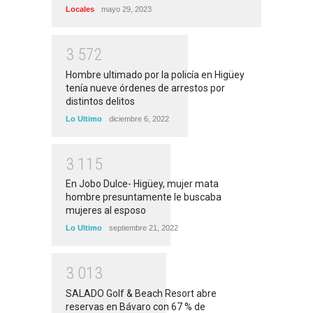
Locales
mayo 29, 2023
3
5
7
2
Hombre ultimado por la policía en Higüey
tenía nueve órdenes de arrestos por
distintos delitos
Lo Ultimo
diciembre 6, 2022
3
1
1
5
En Jobo Dulce- Higüey, mujer mata
hombre presuntamente le buscaba
mujeres al esposo
Lo Ultimo
septiembre 21, 2022
3
0
1
3
SALADO Golf & Beach Resort abre
reservas en Bávaro con 67 % de