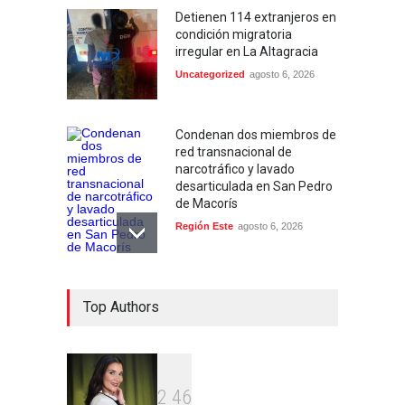
Detienen 114 extranjeros en
condición migratoria
irregular en La Altagracia
Uncategorized
agosto 6, 2026
Condenan dos miembros de
red transnacional de
narcotráfico y lavado
desarticulada en San Pedro
de Macorís
Región Este
agosto 6, 2026
Aplazan por segunda vez
Top Authors
conocimiento de medida de
coerción contra mujer
acusada de homicidio en
Higüey
Locales
agosto 6, 2026
2
4
6