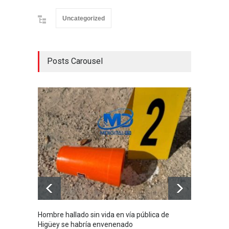
Uncategorized
Posts Carousel
Hombre hallado sin vida en vía pública de
Detien
Higüey se habría envenenado
migrato