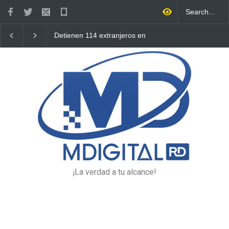
Detienen 114 extranjeros en
Condenan dos miembros de
condición migratoria
red transnacional de
irregular en La Altagracia
narcotráfico y lavado
desarticulada en San Pedro
de Macorís
¡La verdad a tu alcance!