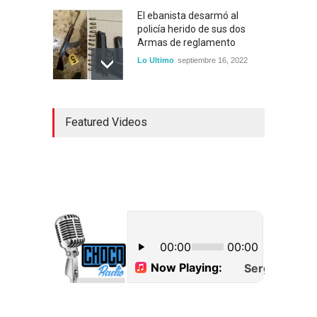
El ebanista desarmó al
policía herido de sus dos
Armas de reglamento
Lo Ultimo
septiembre 16, 2022
Inician construcción
Featured Videos
carretera Los Jusos-Río
Llano con monto superior a
los 17 millones de pesos
Lo Ultimo
septiembre 16, 2022
Dos hombres detenidos con
15 paquetes de presumible
cocaína en Higüey
Uncategorized
septiembre 17, 2022