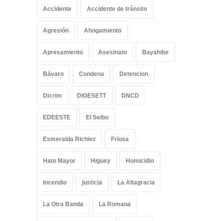
Accidente
Accidente de tránsito
Agresión
Ahogamiento
Apresamiento
Asesinato
Bayahibe
Bávaro
Condena
Detencion
Dicrim
DIGESETT
DNCD
EDEESTE
El Seibo
Esmeralda Richiez
Friusa
Hato Mayor
Higüey
Homicidio
Incendio
justicia
La Altagracia
La Otra Banda
La Romana