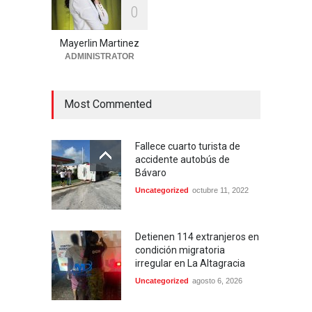
0
Apresan en Higuey a
"Satanás", por su presunta
vinculación al asesinato en
Mayerlin Martinez
Miches.
ADMINISTRATOR
Locales
agosto 6, 2026
Most Commented
Fallece cuarto turista de
accidente autobús de
Bávaro
Uncategorized
octubre 11, 2022
Detienen 114 extranjeros en
condición migratoria
irregular en La Altagracia
Uncategorized
agosto 6, 2026