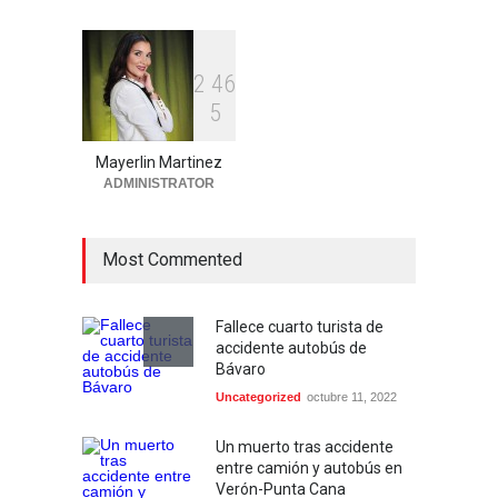
Bayahibe
Locales
agosto 7, 2026
2
4
6
5
Alcalde Manolito Ramírez
socializa Plan Municipal de
Ordenamiento Territorial
Mayerlin Martinez
con dirigentes de Fuerza del
ADMINISTRATOR
Pueblo
Locales
agosto 6, 2026
Most Commented
Fallece cuarto turista de
accidente autobús de
Bávaro
Uncategorized
octubre 11, 2022
Un muerto tras accidente
entre camión y autobús en
Verón-Punta Cana