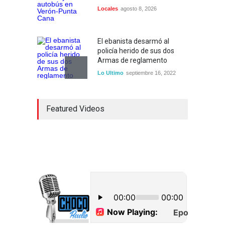
Locales
agosto 8, 2026
El ebanista desarmó al
policía herido de sus dos
Armas de reglamento
Lo Ultimo
septiembre 16, 2022
Inician construcción
Featured Videos
carretera Los Jusos-Río
Llano con monto superior a
los 17 millones de pesos
Lo Ultimo
septiembre 16, 2022
Dos hombres detenidos con
15 paquetes de presumible
cocaína en Higüey
Uncategorized
septiembre 17, 2022