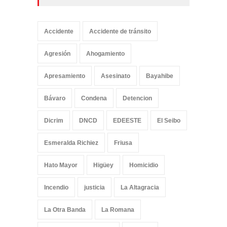
Accidente
Accidente de tránsito
Agresión
Ahogamiento
Apresamiento
Asesinato
Bayahibe
Bávaro
Condena
Detencion
Dicrim
DNCD
EDEESTE
El Seibo
Esmeralda Richiez
Friusa
Hato Mayor
Higüey
Homicidio
Incendio
justicia
La Altagracia
La Otra Banda
La Romana