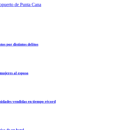
os por distintos delitos
mujeres al esposo
idades vendidas en tiempo récord
so de un hotel