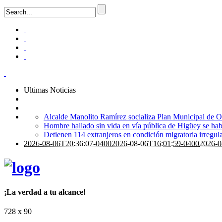
Ultimas Noticias
Alcalde Manolito Ramírez socializa Plan Municipal de Or
Hombre hallado sin vida en vía pública de Higüey se ha
Detienen 114 extranjeros en condición migratoria irregul
2026-08-06T20:36:07-0400
2026-08-06T16:01:59-0400
2026-0
¡La verdad a tu alcance!
728 x 90