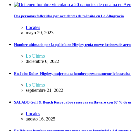
Dos personas fallecidas por accidentes de tránsito en La Altagracia
Locales
mayo 29, 2023
Hombre ultimado por la policía en Higüey tenía nueve órdenes de arrest
Lo Ultimo
diciembre 6, 2022
En Jobo Dulce- Higüey, mujer mata hombre presuntamente le buscaba 
Lo Ultimo
septiembre 21, 2022
SALADO Golf & Beach Resort abre reservas en Bávaro con 67 % de un
Locales
agosto 16, 2025
En Bávaro hombre presuntamente mata esposa lanzándola del cuarto pi