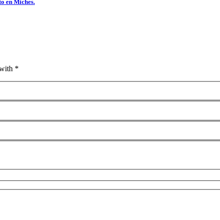
to en Miches.
with *