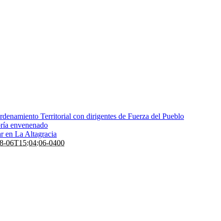
denamiento Territorial con dirigentes de Fuerza del Pueblo
bría envenenado
ar en La Altagracia
8-06T15:04:06-0400