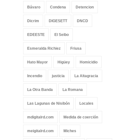
Bávaro
Condena
Detencion
Dicrim
DIGESETT
DNCD
EDEESTE
El Seibo
Esmeralda Richiez
Friusa
Hato Mayor
Higüey
Homicidio
Incendio
justicia
La Altagracia
La Otra Banda
La Romana
Las Lagunas de Nisibón
Locales
mdigitalrd.com
Medida de coerción
meigitalrd.com
Miches