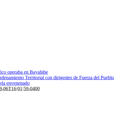
fico operaba en Bayahibe
denamiento Territorial con dirigentes de Fuerza del Pueblo
bría envenenado
8-06T16:01:59-0400