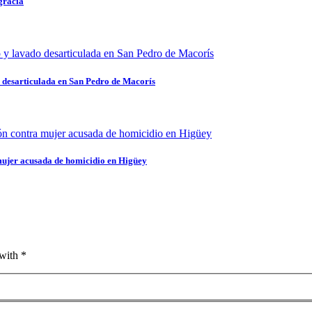
gracia
 desarticulada en San Pedro de Macorís
mujer acusada de homicidio en Higüey
with *