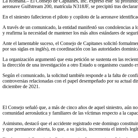
La Romana.– El Consejo de Capitanes, Inc. expresó este su profundo 
aeronave Gulfstream 200, matrícula N318JF, se precipitó tras declara
En el siniestro fallecieron el piloto y copiloto de la aeronave identi
A través de un comunicado, la entidad manifestó sus condolencias a lo
y reafirma la necesidad de mantener los más altos estándares de segur
Ante el lamentable suceso, el Consejo de Capitanes solicitó formalmen
por sus siglas en inglés), en coordinación con las autoridades domini
La organización argumentó que esta petición se sustenta en las recien
la dirección de una investigación a otro Estado u organismo cuando exi
Según el comunicado, la solicitud también responde a la falta de conf
controversias relacionadas con el papel desempeñado por su actual dir
diciembre de 2021.
El Consejo señaló que, a más de cinco años de aquel siniestro, aún no
comunidad aeronáutica y familiares de las víctimas respecto a la capac
Asimismo, destacó que el accidente registrado este domingo constitui
y que permanece abierta, lo que, a su juicio, incrementa el interés le