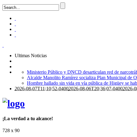
Ultimas Noticias
Ministerio Público y DNCD desarticulan red de narcotrá
Alcalde Manolito Ramírez socializa Plan Municipal de Or
Hombre hallado sin vida en vía pública de Higüey se ha
2026-08-07T11:10:52-0400
2026-08-06T20:36:07-0400
2026-0
¡La verdad a tu alcance!
728 x 90