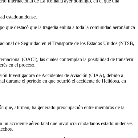
uerto Internacional de La Romana ayer domingo, en el que una
idad estadounidense.
mpo que destacó que la tragedia enluta a toda la comunidad aeronáutica
a Nacional de Seguridad en el Transporte de los Estados Unidos (NTSB,
ernacional (OACI), las cuales contemplan la posibilidad de transferir
erés en el proceso.
misión Investigadora de Accidentes de Aviación (CIAA), debido a
al durante el período en que ocurrió el accidente de Helidosa, en
ción que, afirman, ha generado preocupación entre miembros de la
n un accidente aéreo fatal que involucra ciudadanos estadounidenses
hechos.