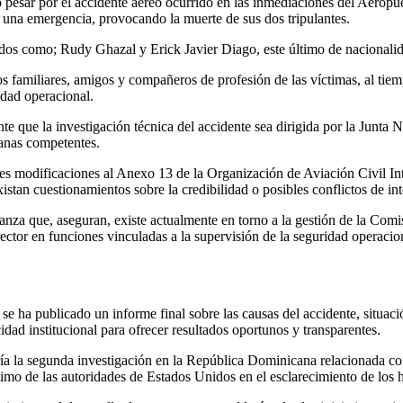
pesar por el accidente aéreo ocurrido en las inmediaciones del Aerop
r una emergencia, provocando la muerte de sus dos tripulantes.
ficados como; Rudy Ghazal y Erick Javier Diago, este último de nacional
s familiares, amigos y compañeros de profesión de las víctimas, al tie
idad operacional.
te que la investigación técnica del accidente sea dirigida por la Junt
canas competentes.
tes modificaciones al Anexo 13 de la Organización de Aviación Civil Int
stan cuestionamientos sobre la credibilidad o posibles conflictos de int
ianza que, aseguran, existe actualmente en torno a la gestión de la Co
ector en funciones vinculadas a la supervisión de la seguridad operacion
 se ha publicado un informe final sobre las causas del accidente, situa
idad institucional para ofrecer resultados oportunos y transparentes.
ría la segunda investigación en la República Dominicana relacionada co
gítimo de las autoridades de Estados Unidos en el esclarecimiento de los 