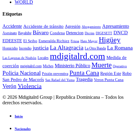
WORLD
Etiquetas
Accidente
Apresamiento
Accidente de tránsito
Agresión
Ahogamiento
Bávaro
DNCD
Condena
Detencion
Asesinato
Bayahibe
Dicrim
DIGESETT
Higüey
EDEESTE
El Seibo
Esmeralda Richiez
Hato Mayor
Friusa
La Altagracia
justicia
La Romana
La Otra Banda
Homicidio
Incendio
mdigitalrd.com
Medida de
Locales
Las Lagunas de Nisibón
Muerte
Ministerio Público
coerción
Miches
meigitalrd.com
Operativo
Punta Cana
Policia Nacional
Región Este
Robo
Prisión preventiva
Tragedia
San Pedro de Macorís
Veron Punta Cana
San Rafael del Yuma
Violencia
Verón
© 2026 Mdigitalrd Group | Republica Dominicana – Todos los
derechos reservados.
Inicio
Nacionales