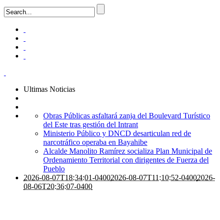
Ultimas Noticias
Obras Públicas asfaltará zanja del Boulevard Turístico
del Este tras gestión del Intrant
Ministerio Público y DNCD desarticulan red de
narcotráfico operaba en Bayahibe
Alcalde Manolito Ramírez socializa Plan Municipal de
Ordenamiento Territorial con dirigentes de Fuerza del
Pueblo
2026-08-07T18:34:01-0400
2026-08-07T11:10:52-0400
2026-
08-06T20:36:07-0400