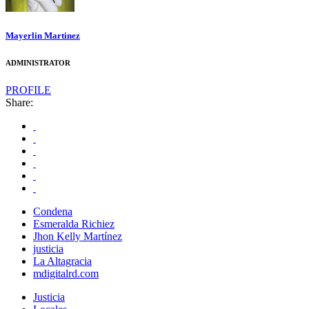
Mayerlin Martinez
ADMINISTRATOR
PROFILE
Share:
Condena
Esmeralda Richiez
Jhon Kelly Martínez
justicia
La Altagracia
mdigitalrd.com
Justicia