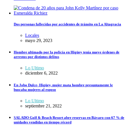
Dos personas fallecidas por accidentes de tránsito en La Altagracia
Locales
mayo 29, 2023
Hombre ultimado por la policía en Higüey tenía nueve órdenes de
arrestos por distintos delitos
Lo Ultimo
diciembre 6, 2022
En Jobo Dulce- Higüey, mujer mata hombre presuntamente le
buscaba mujeres al esposo
Lo Ultimo
septiembre 21, 2022
SALADO Golf & Beach Resort abre reservas en Bávaro con 67 % de
unidades vendidas en tiempo récord