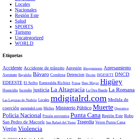
Locales
Nacionales
Región Este
Salud
SPORTS
Turismo
Uncategorized
WORLD
Etiquetas
Accidente
Apresamiento
Accidente de tránsito
Agresión
Ahogamiento
Bávaro
DNCD
Condena
Detencion
Asesinato
Bayahibe
Dicrim
DIGESETT
Higüey
EDEESTE
El Seibo
Esmeralda Richiez
Hato Mayor
Friusa
La Altagracia
justicia
La Romana
La Otra Banda
Homicidio
Incendio
mdigitalrd.com
Medida de
Locales
Las Lagunas de Nisibón
Muerte
Ministerio Público
coerción
Miches
meigitalrd.com
Operativo
Punta Cana
Policia Nacional
Región Este
Robo
Prisión preventiva
Tragedia
San Pedro de Macorís
Veron Punta Cana
San Rafael del Yuma
Violencia
Verón