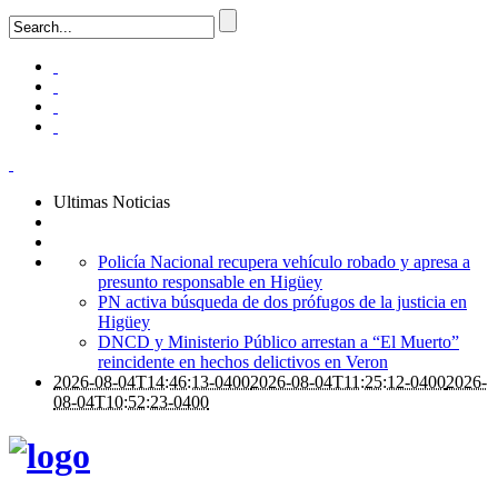
Ultimas Noticias
Policía Nacional recupera vehículo robado y apresa a
presunto responsable en Higüey
PN activa búsqueda de dos prófugos de la justicia en
Higüey
DNCD y Ministerio Público arrestan a “El Muerto”
reincidente en hechos delictivos en Veron
2026-08-04T14:46:13-0400
2026-08-04T11:25:12-0400
2026-
08-04T10:52:23-0400