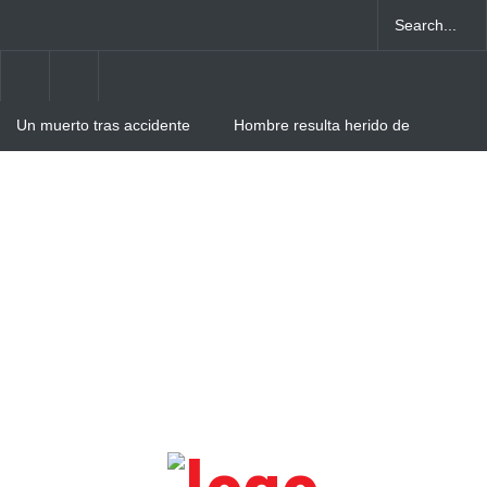
Un muerto tras accidente
Hombre resulta herido de
entre camión y autobús en
arma blanca tras agresión
Verón-Punta Cana
de su pareja en Villa Cerro,
Higüey
Obras Públicas asfaltará
zanja del Boulevard
Turístico del Este tras
gestión del Intrant