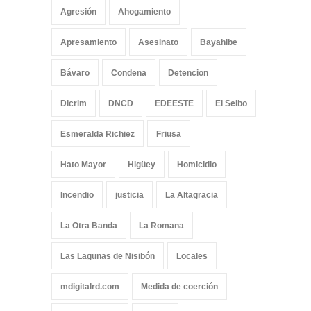
Agresión
Ahogamiento
Apresamiento
Asesinato
Bayahibe
Bávaro
Condena
Detencion
Dicrim
DNCD
EDEESTE
El Seibo
Esmeralda Richiez
Friusa
Hato Mayor
Higüey
Homicidio
Incendio
justicia
La Altagracia
La Otra Banda
La Romana
Las Lagunas de Nisibón
Locales
mdigitalrd.com
Medida de coerción