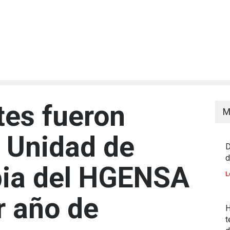
tes fueron
M
n Unidad de
D
d
pia del HGENSA
L
r año de
H
t