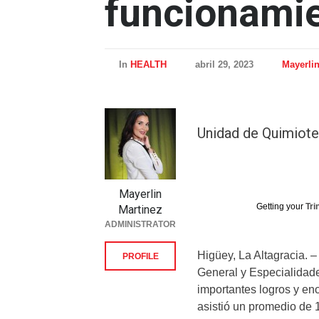
funcionami
In
HEALTH
abril 29, 2023
Mayerlin
Unidad de Quimiot
Mayerlin
Getting your
Tri
Martinez
ADMINISTRATOR
Higüey, La Altagracia.
PROFILE
General y Especialidad
importantes logros y en
asistió un promedio de 