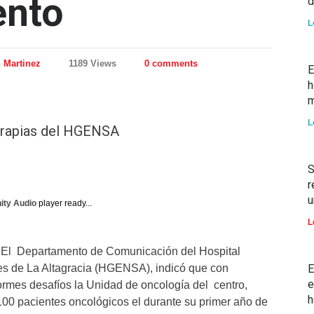
ento
d
L
 Martinez
1189 Views
0 comments
E
h
m
L
erapias del HGENSA
S
r
u
nity Audio
player ready...
L
 – El Departamento de Comunicación del Hospital
es de La Altagracia (HGENSA), indicó que con
E
e
ormes desafíos la Unidad de oncología del centro,
h
100 pacientes oncológicos el durante su primer año de