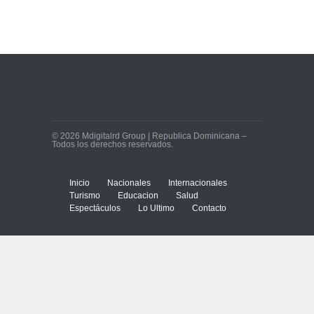
© 2026 Mdigitalrd Group | Republica Dominicana –
Todos los derechos reservados.
Inicio
Nacionales
Internacionales
Turismo
Educacion
Salud
Espectáculos
Lo Ultimo
Contacto