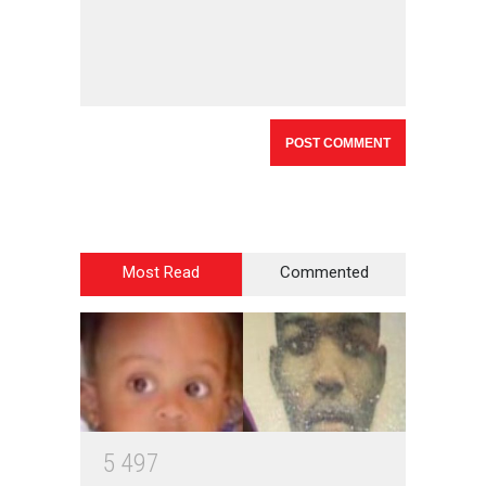
Most Read
Commented
5
4
9
7