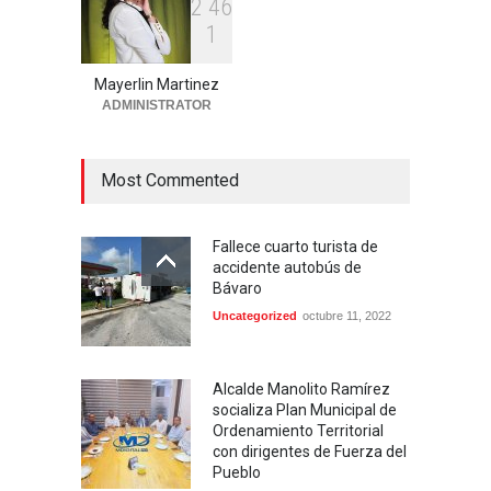
2
4
6
1
Aplazan por segunda vez
conocimiento de medida de
coerción contra mujer
Mayerlin Martinez
acusada de homicidio en
ADMINISTRATOR
Higüey
Locales
agosto 6, 2026
Most Commented
Fallece cuarto turista de
accidente autobús de
Bávaro
Uncategorized
octubre 11, 2022
Alcalde Manolito Ramírez
socializa Plan Municipal de
Ordenamiento Territorial
con dirigentes de Fuerza del
Pueblo