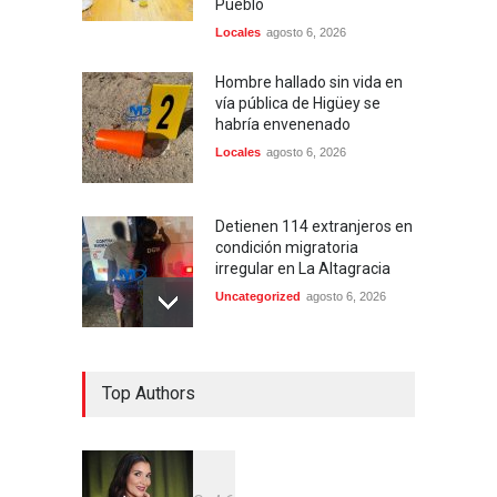
Pueblo
Locales
agosto 6, 2026
Hombre hallado sin vida en
vía pública de Higüey se
habría envenenado
Locales
agosto 6, 2026
Detienen 114 extranjeros en
condición migratoria
irregular en La Altagracia
Uncategorized
agosto 6, 2026
Condenan dos miembros de
Top Authors
red transnacional de
narcotráfico y lavado
desarticulada en San Pedro
de Macorís
Región Este
agosto 6, 2026