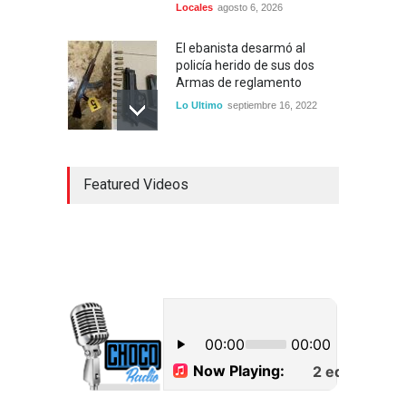
Locales
agosto 6, 2026
El ebanista desarmó al
policía herido de sus dos
Armas de reglamento
Lo Ultimo
septiembre 16, 2022
Inician construcción
Featured Videos
carretera Los Jusos-Río
Llano con monto superior a
los 17 millones de pesos
Lo Ultimo
septiembre 16, 2022
Dos hombres detenidos con
15 paquetes de presumible
cocaína en Higüey
Uncategorized
septiembre 17, 2022