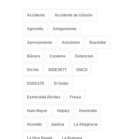
Accidente
Accidente de tránsito
Agresión
Ahogamiento
Apresamiento
Asesinato
Bayahibe
Bávaro
Condena
Detencion
Dicrim
DIGESETT
DNCD
EDEESTE
El Seibo
Esmeralda Richiez
Friusa
Hato Mayor
Higüey
Homicidio
Incendio
justicia
La Altagracia
La Otra Banda
La Romana