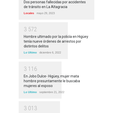
Dos personas fallecidas por accidentes
de tránsito en La Altagracia
Locales
mayo 29, 2023
3
5
7
2
Hombre ultimado por la policía en Higüey
tenía nueve órdenes de arrestos por
distintos delitos
Lo Ultimo
diciembre 6, 2022
3
1
1
6
En Jobo Dulce- Higüey, mujer mata
hombre presuntamente le buscaba
mujeres al esposo
Lo Ultimo
septiembre 21, 2022
3
0
1
3