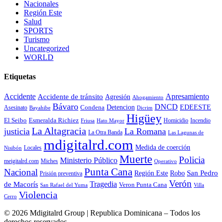
Nacionales
Región Este
Salud
SPORTS
Turismo
Uncategorized
WORLD
Etiquetas
Accidente
Apresamiento
Accidente de tránsito
Agresión
Ahogamiento
Bávaro
DNCD
EDEESTE
Detencion
Asesinato
Condena
Bayahibe
Dicrim
Higüey
El Seibo
Esmeralda Richiez
Homicidio
Incendio
Friusa
Hato Mayor
La Altagracia
justicia
La Romana
La Otra Banda
Las Lagunas de
mdigitalrd.com
Medida de coerción
Nisibón
Locales
Muerte
Policia
Ministerio Público
Miches
meigitalrd.com
Operativo
Punta Cana
Nacional
San Pedro
Región Este
Robo
Prisión preventiva
Verón
Tragedia
de Macorís
Veron Punta Cana
San Rafael del Yuma
Villa
Violencia
Cerro
© 2026 Mdigitalrd Group | Republica Dominicana – Todos los
derechos reservados.