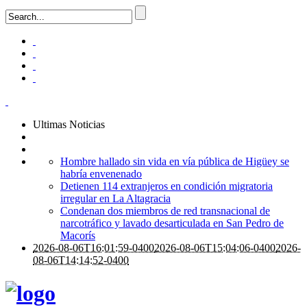
Ultimas Noticias
Hombre hallado sin vida en vía pública de Higüey se
habría envenenado
Detienen 114 extranjeros en condición migratoria
irregular en La Altagracia
Condenan dos miembros de red transnacional de
narcotráfico y lavado desarticulada en San Pedro de
Macorís
2026-08-06T16:01:59-0400
2026-08-06T15:04:06-0400
2026-
08-06T14:14:52-0400