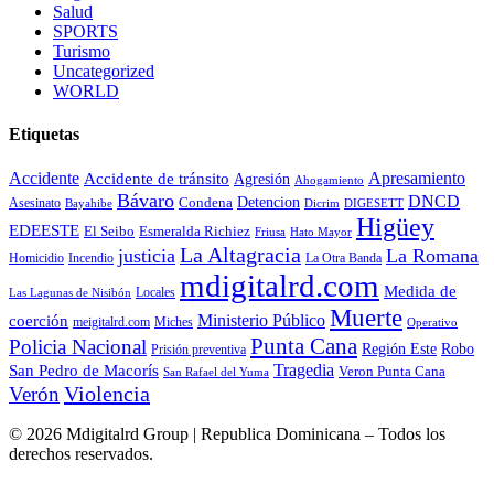
Salud
SPORTS
Turismo
Uncategorized
WORLD
Etiquetas
Accidente
Apresamiento
Accidente de tránsito
Agresión
Ahogamiento
Bávaro
DNCD
Condena
Detencion
Asesinato
Bayahibe
Dicrim
DIGESETT
Higüey
EDEESTE
El Seibo
Esmeralda Richiez
Hato Mayor
Friusa
La Altagracia
justicia
La Romana
La Otra Banda
Homicidio
Incendio
mdigitalrd.com
Medida de
Locales
Las Lagunas de Nisibón
Muerte
Ministerio Público
coerción
Miches
meigitalrd.com
Operativo
Punta Cana
Policia Nacional
Región Este
Robo
Prisión preventiva
Tragedia
San Pedro de Macorís
Veron Punta Cana
San Rafael del Yuma
Violencia
Verón
© 2026 Mdigitalrd Group | Republica Dominicana – Todos los
derechos reservados.