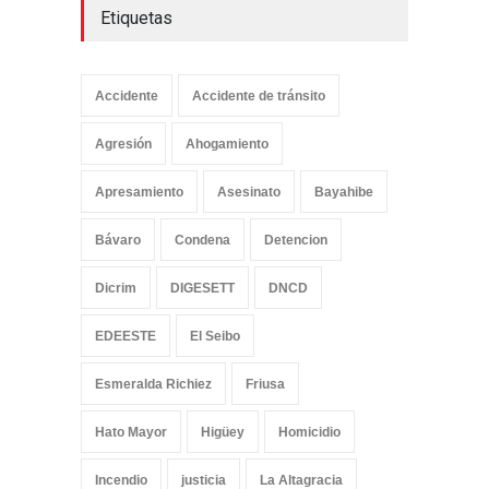
Etiquetas
Accidente
Accidente de tránsito
Agresión
Ahogamiento
Apresamiento
Asesinato
Bayahibe
Bávaro
Condena
Detencion
Dicrim
DIGESETT
DNCD
EDEESTE
El Seibo
Esmeralda Richiez
Friusa
Hato Mayor
Higüey
Homicidio
Incendio
justicia
La Altagracia