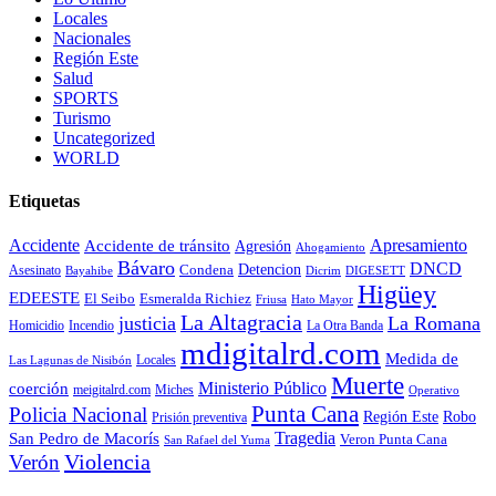
Locales
Nacionales
Región Este
Salud
SPORTS
Turismo
Uncategorized
WORLD
Etiquetas
Accidente
Apresamiento
Accidente de tránsito
Agresión
Ahogamiento
Bávaro
DNCD
Condena
Detencion
Asesinato
Bayahibe
Dicrim
DIGESETT
Higüey
EDEESTE
El Seibo
Esmeralda Richiez
Hato Mayor
Friusa
La Altagracia
justicia
La Romana
La Otra Banda
Homicidio
Incendio
mdigitalrd.com
Medida de
Locales
Las Lagunas de Nisibón
Muerte
Ministerio Público
coerción
Miches
meigitalrd.com
Operativo
Punta Cana
Policia Nacional
Región Este
Robo
Prisión preventiva
Tragedia
San Pedro de Macorís
Veron Punta Cana
San Rafael del Yuma
Violencia
Verón