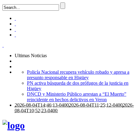
Ultimas Noticias
Policía Nacional recupera vehículo robado y apresa a
presunto responsable en Higüey
PN activa búsqueda de dos prófugos de la justicia en
Higüey
DNCD y Ministerio Público arrestan a “El Muerto”
reincidente en hechos delictivos en Veron
2026-08-04T14:46:13-0400
2026-08-04T11:25:12-0400
2026-
08-04T10:52:23-0400