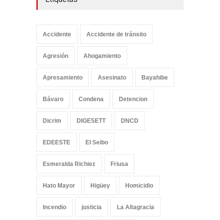
Accidente
Accidente de tránsito
Agresión
Ahogamiento
Apresamiento
Asesinato
Bayahibe
Bávaro
Condena
Detencion
Dicrim
DIGESETT
DNCD
EDEESTE
El Seibo
Esmeralda Richiez
Friusa
Hato Mayor
Higüey
Homicidio
Incendio
justicia
La Altagracia