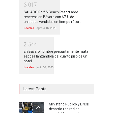
3
0
1
7
SALADO Golf & Beach Resort abre
reservas en Bávaro con 67 % de
unidades vendidas en tiempo récord
Locales
agosto 16, 2025
2
5
4
4
En Bávaro hombre presuntamente mata
esposa lanzándola del cuarto piso de un
hotel
Locales
junio 30, 2023
Latest Posts
Ministerio Público y DNCD
desarticulan red de