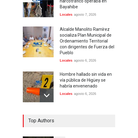
narcotráfico operaba en
Bayahibe
Locales
agosto 7, 2026
Alcalde Manolito Ramírez
socializa Plan Municipal de
Ordenamiento Territorial
con dirigentes de Fuerza del
Pueblo
Locales
agosto 6, 2026
Hombre hallado sin vida en
vía pública de Higüey se
habría envenenado
Locales
agosto 6, 2026
Detienen 114 extranjeros en
Top Authors
condición migratoria
irregular en La Altagracia
Uncategorized
agosto 6, 2026