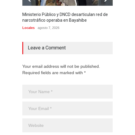
Ministerio Público y DNCD desarticulan red de
Alcald
narcotráfico operaba en Bayahibe
Munici
dirige
Locales
agosto 7, 2026
Locales
Leave a Comment
Your email address will not be published.
Required fields are marked with *