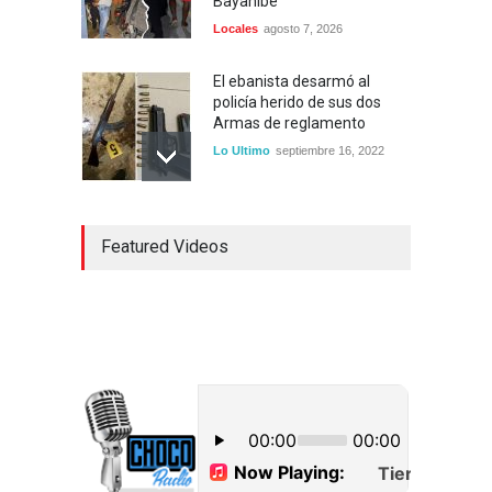
Bayahibe
Locales
agosto 7, 2026
El ebanista desarmó al
policía herido de sus dos
Armas de reglamento
Lo Ultimo
septiembre 16, 2022
Inician construcción
Featured Videos
carretera Los Jusos-Río
Llano con monto superior a
los 17 millones de pesos
Lo Ultimo
septiembre 16, 2022
Dos hombres detenidos con
15 paquetes de presumible
cocaína en Higüey
Uncategorized
septiembre 17, 2022