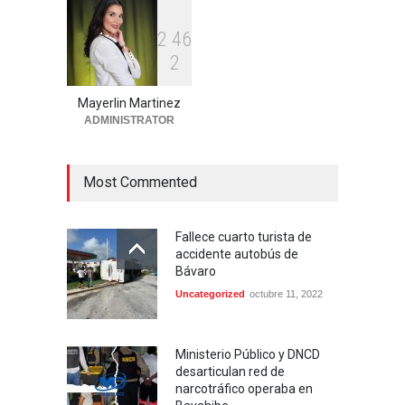
2
4
6
Condenan dos miembros de
2
red transnacional de
narcotráfico y lavado
desarticulada en San Pedro
Mayerlin Martinez
de Macorís
ADMINISTRATOR
Región Este
agosto 6, 2026
Most Commented
Fallece cuarto turista de
accidente autobús de
Bávaro
Uncategorized
octubre 11, 2022
Ministerio Público y DNCD
desarticulan red de
narcotráfico operaba en