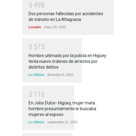
5
4
9
8
Dos personas fallecidas por accidentes
de tránsito en La Altagracia
Locales
mayo 29, 2023
3
5
7
3
Hombre ultimado por la policía en Higüey
tenía nueve órdenes de arrestos por
distintos delitos
Lo Ultimo
diciembre 6, 2022
3
1
1
6
En Jobo Dulce- Higüey, mujer mata
hombre presuntamente le buscaba
mujeres al esposo
Lo Ultimo
septiembre 21, 2022