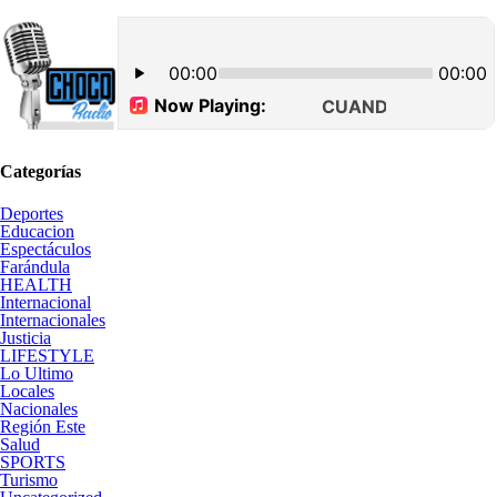
Categorías
Deportes
Educacion
Espectáculos
Farándula
HEALTH
Internacional
Internacionales
Justicia
LIFESTYLE
Lo Ultimo
Locales
Nacionales
Región Este
Salud
SPORTS
Turismo