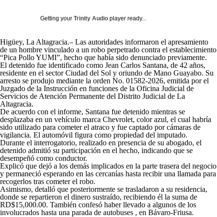
Getting your
Trinity Audio
player ready...
Higüey, La Altagracia.– Las autoridades informaron el apresamiento
de un hombre vinculado a un robo perpetrado contra el establecimiento
“Pica Pollo YUMI”, hecho que había sido denunciado previamente.
El detenido fue identificado como Jean Carlos Santana, de 42 años,
residente en el sector Ciudad del Sol y oriundo de Mano Guayabo. Su
arresto se produjo mediante la orden No. 01582-2026, emitida por el
Juzgado de la Instrucción en funciones de la Oficina Judicial de
Servicios de Atención Permanente del Distrito Judicial de La
Altagracia.
De acuerdo con el informe, Santana fue detenido mientras se
desplazaba en un vehículo marca Chevrolet, color azul, el cual habría
sido utilizado para cometer el atraco y fue captado por cámaras de
vigilancia. El automóvil figura como propiedad del imputado.
Durante el interrogatorio, realizado en presencia de su abogado, el
detenido admitió su participación en el hecho, indicando que se
desempeñó como conductor.
Explicó que dejó a los demás implicados en la parte trasera del negocio
y permaneció esperando en las cercanías hasta recibir una llamada para
recogerlos tras cometer el robo.
Asimismo, detalló que posteriormente se trasladaron a su residencia,
donde se repartieron el dinero sustraído, recibiendo él la suma de
RD$15,000.00. También confesó haber llevado a algunos de los
involucrados hasta una parada de autobuses , en Bávaro-Friusa.