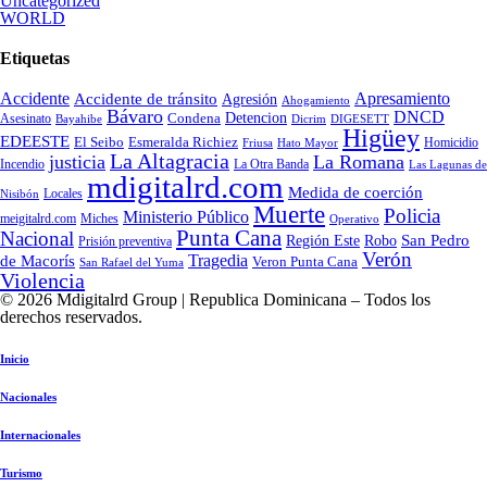
Uncategorized
WORLD
Etiquetas
Accidente
Apresamiento
Accidente de tránsito
Agresión
Ahogamiento
Bávaro
DNCD
Condena
Detencion
Asesinato
Bayahibe
Dicrim
DIGESETT
Higüey
EDEESTE
El Seibo
Esmeralda Richiez
Hato Mayor
Homicidio
Friusa
La Altagracia
justicia
La Romana
La Otra Banda
Incendio
Las Lagunas de
mdigitalrd.com
Medida de coerción
Locales
Nisibón
Muerte
Policia
Ministerio Público
Miches
meigitalrd.com
Operativo
Punta Cana
Nacional
Región Este
San Pedro
Robo
Prisión preventiva
Verón
Tragedia
de Macorís
Veron Punta Cana
San Rafael del Yuma
Violencia
© 2026 Mdigitalrd Group | Republica Dominicana – Todos los
derechos reservados.
Inicio
Nacionales
Internacionales
Turismo