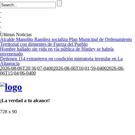
Ultimas Noticias
Alcalde Manolito Ramírez socializa Plan Municipal de Ordenamiento
Territorial con dirigentes de Fuerza del Pueblo
Hombre hallado sin vida en vía pública de Higüey se habría
envenenado
Detienen 114 extranjeros en condición migratoria irregular en La
Altagracia
2026-08-06T20:36:07-0400
2026-08-06T16:01:59-0400
2026-08-
06T15:04:06-0400
¡La verdad a tu alcance!
728 x 90