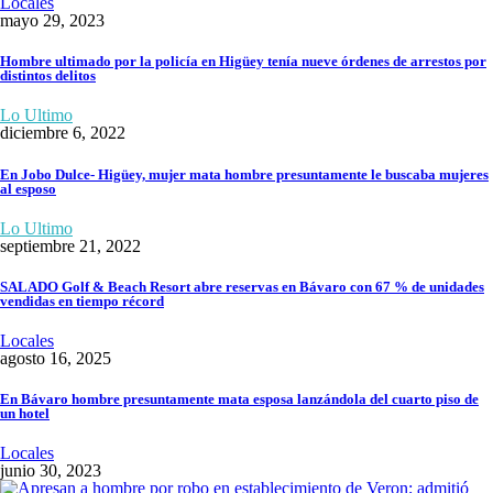
Locales
mayo 29, 2023
Hombre ultimado por la policía en Higüey tenía nueve órdenes de arrestos por
distintos delitos
Lo Ultimo
diciembre 6, 2022
En Jobo Dulce- Higüey, mujer mata hombre presuntamente le buscaba mujeres
al esposo
Lo Ultimo
septiembre 21, 2022
SALADO Golf & Beach Resort abre reservas en Bávaro con 67 % de unidades
vendidas en tiempo récord
Locales
agosto 16, 2025
En Bávaro hombre presuntamente mata esposa lanzándola del cuarto piso de
un hotel
Locales
junio 30, 2023