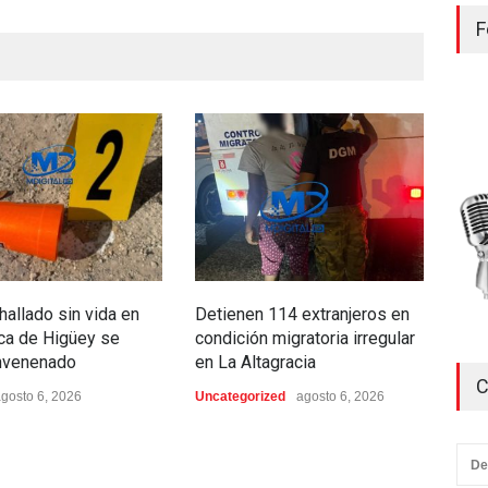
F
allado sin vida en
Detienen 114 extranjeros en
Con
ica de Higüey se
condición migratoria irregular
red 
envenenado
en La Altagracia
narc
C
des
gosto 6, 2026
Uncategorized
agosto 6, 2026
de 
Regi
De