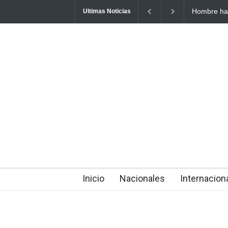
Detienen 11
Ultimas Noticias
La Altagrac
about 8 hours ago
Inicio
Nacionales
Internacion