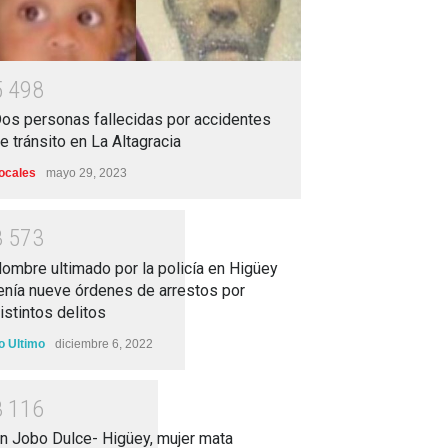
5
4
9
8
os personas fallecidas por accidentes
e tránsito en La Altagracia
ocales
mayo 29, 2023
3
5
7
3
ombre ultimado por la policía en Higüey
enía nueve órdenes de arrestos por
istintos delitos
o Ultimo
diciembre 6, 2022
3
1
1
6
n Jobo Dulce- Higüey, mujer mata