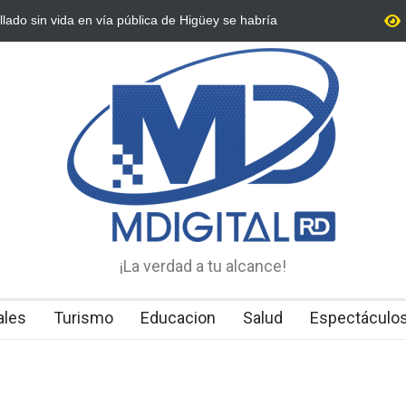
4 extranjeros en condición migratoria irregular en
Alcalde Manolit
ia
Ordenamiento Te
¡La verdad a tu alcance!
ales
Turismo
Educacion
Salud
Espectáculo