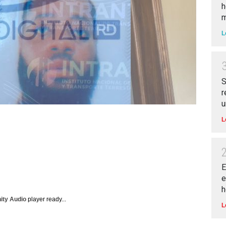
h
m
L
S
r
u
L
E
e
h
nity Audio
player ready...
L