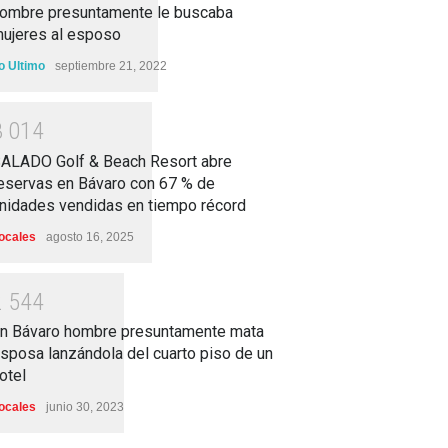
ombre presuntamente le buscaba
ujeres al esposo
o Ultimo
septiembre 21, 2022
3
0
1
4
ALADO Golf & Beach Resort abre
eservas en Bávaro con 67 % de
nidades vendidas en tiempo récord
ocales
agosto 16, 2025
2
5
4
4
n Bávaro hombre presuntamente mata
sposa lanzándola del cuarto piso de un
otel
ocales
junio 30, 2023