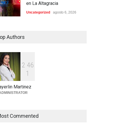
en La Altagracia
Uncategorized
agosto 6, 2026
Condenan dos miembros de
red transnacional de
op Authors
narcotráfico y lavado
desarticulada en San Pedro
de Macorís
Región Este
agosto 6, 2026
2
4
6
1
Aplazan por segunda vez
conocimiento de medida de
yerlin Martinez
coerción contra mujer
ADMINISTRATOR
acusada de homicidio en
Higüey
Locales
agosto 6, 2026
ost Commented