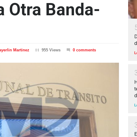
a Otra Banda-
D
d
yerlin Martinez
955 Views
0 comments
L
H
t
d
L
E