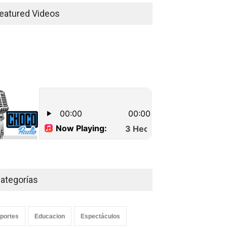
Los Jusos-Río Llano con
eatured Videos
monto superior a los 17
millones de pesos
Lo Ultimo
septiembre 16, 2022
Dos hombres detenidos con
15 paquetes de presumible
cocaína en Higüey
Uncategorized
septiembre 17, 2022
denan dos miembros de
Aplazan por segunda vez
transnacional de
conocimiento de medida de
otráfico y lavado
coerción contra mujer
ategorías
articulada en San Pedro
acusada de homicidio en
Macorís
Higüey
ón Este
agosto 6, 2026
Locales
agosto 6, 2026
portes
Educacion
Espectáculos