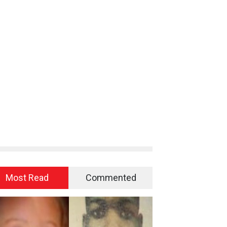
Most Read
Commented