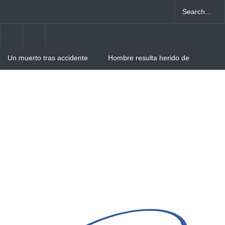
Un muerto tras accidente
Hombre resulta herido de
entre camión y autobús en
arma blanca tras agresión
Verón-Punta Cana
de su pareja en Villa Cerro,
Higüey
Obras Públicas asfaltará
zanja del Boulevard
Turístico del Este tras
gestión del Intrant