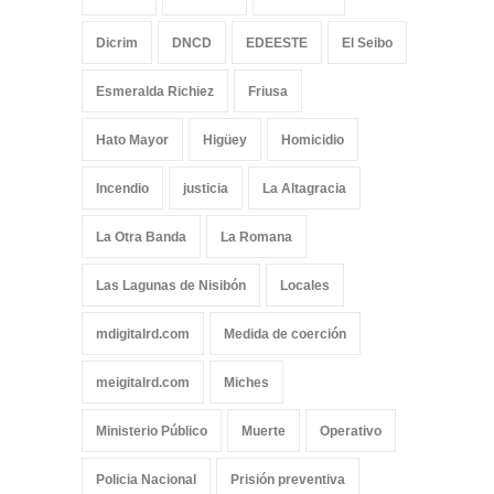
Dicrim
DNCD
EDEESTE
El Seibo
Esmeralda Richiez
Friusa
Hato Mayor
Higüey
Homicidio
Incendio
justicia
La Altagracia
La Otra Banda
La Romana
Las Lagunas de Nisibón
Locales
mdigitalrd.com
Medida de coerción
meigitalrd.com
Miches
Ministerio Público
Muerte
Operativo
Policia Nacional
Prisión preventiva