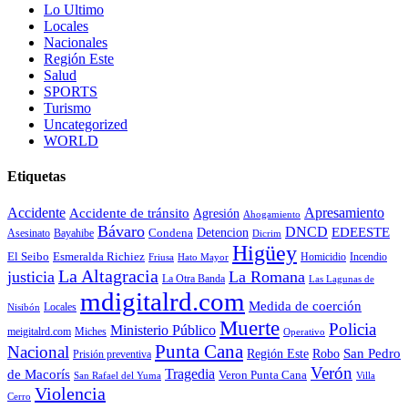
Lo Ultimo
Locales
Nacionales
Región Este
Salud
SPORTS
Turismo
Uncategorized
WORLD
Etiquetas
Accidente
Apresamiento
Accidente de tránsito
Agresión
Ahogamiento
Bávaro
DNCD
EDEESTE
Condena
Detencion
Asesinato
Bayahibe
Dicrim
Higüey
El Seibo
Esmeralda Richiez
Hato Mayor
Homicidio
Incendio
Friusa
La Altagracia
justicia
La Romana
La Otra Banda
Las Lagunas de
mdigitalrd.com
Medida de coerción
Locales
Nisibón
Muerte
Policia
Ministerio Público
Miches
meigitalrd.com
Operativo
Punta Cana
Nacional
Región Este
San Pedro
Robo
Prisión preventiva
Verón
Tragedia
de Macorís
Veron Punta Cana
San Rafael del Yuma
Villa
Violencia
Cerro