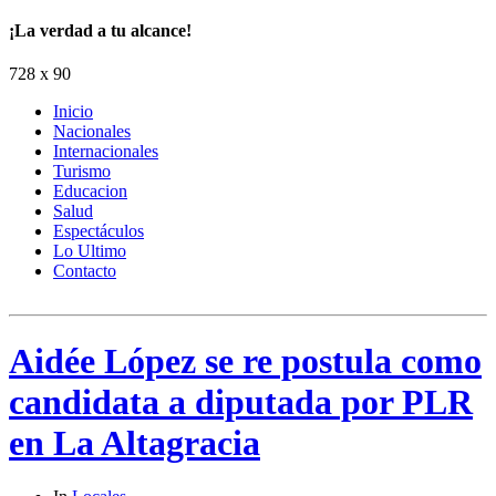
¡La verdad a tu alcance!
728 x 90
Inicio
Nacionales
Internacionales
Turismo
Educacion
Salud
Espectáculos
Lo Ultimo
Contacto
Aidée López se re postula como
candidata a diputada por PLR
en La Altagracia