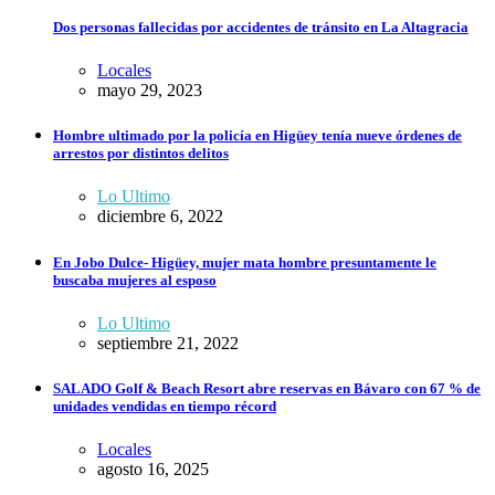
Dos personas fallecidas por accidentes de tránsito en La Altagracia
Locales
mayo 29, 2023
Hombre ultimado por la policía en Higüey tenía nueve órdenes de
arrestos por distintos delitos
Lo Ultimo
diciembre 6, 2022
En Jobo Dulce- Higüey, mujer mata hombre presuntamente le
buscaba mujeres al esposo
Lo Ultimo
septiembre 21, 2022
SALADO Golf & Beach Resort abre reservas en Bávaro con 67 % de
unidades vendidas en tiempo récord
Locales
agosto 16, 2025