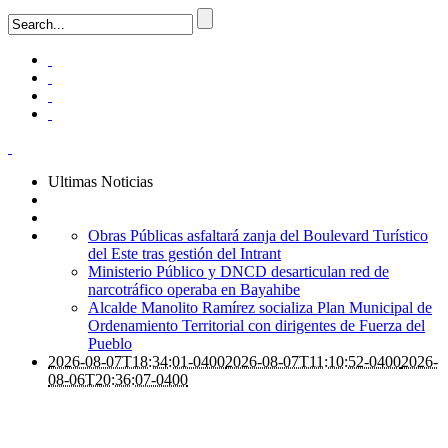
Ultimas Noticias
Obras Públicas asfaltará zanja del Boulevard Turístico
del Este tras gestión del Intrant
Ministerio Público y DNCD desarticulan red de
narcotráfico operaba en Bayahibe
Alcalde Manolito Ramírez socializa Plan Municipal de
Ordenamiento Territorial con dirigentes de Fuerza del
Pueblo
2026-08-07T18:34:01-0400
2026-08-07T11:10:52-0400
2026-
08-06T20:36:07-0400