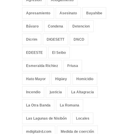
Agresión
Ahogamiento
Apresamiento
Asesinato
Bayahibe
Bávaro
Condena
Detencion
Dicrim
DIGESETT
DNCD
EDEESTE
El Seibo
Esmeralda Richiez
Friusa
Hato Mayor
Higüey
Homicidio
Incendio
justicia
La Altagracia
La Otra Banda
La Romana
Las Lagunas de Nisibón
Locales
mdigitalrd.com
Medida de coerción