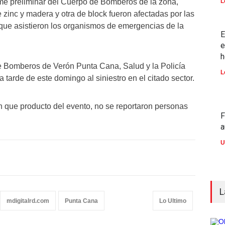
me preliminar del Cuerpo de Bomberos de la zona,
L
 zinc y madera y otra de block fueron afectadas por las
 que asistieron los organismos de emergencias de la
E
e
h
 Bomberos de Verón Punta Cana, Salud y la Policía
L
 tarde de este domingo al siniestro en el citado sector.
 que producto del evento, no se reportaron personas
F
a
U
L
mdigitalrd.com
Punta Cana
Lo Ultimo