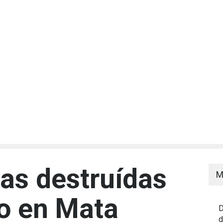
das destruídas
M
io en Mata
D
d