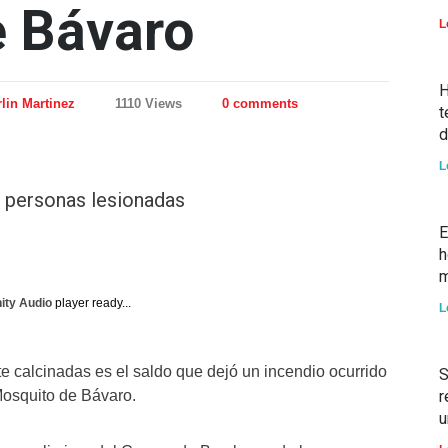
e Bávaro
L
H
lin Martinez
1110 Views
0 comments
t
d
L
o personas lesionadas
E
h
m
nity Audio
player ready...
L
te calcinadas es el saldo que dejó un incendio ocurrido
S
osquito de Bávaro.
r
u