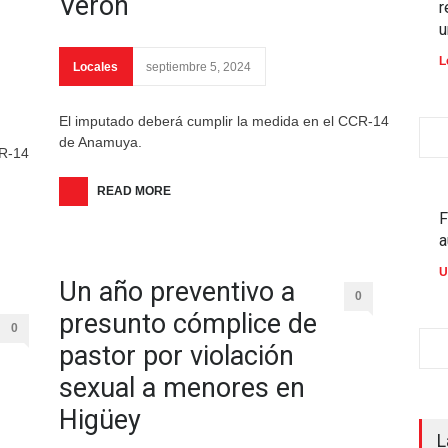
Veron
r
u
L
Locales
septiembre 5, 2024
El imputado deberá cumplir la medida en el CCR-14
de Anamuya.
CR-14
READ MORE
F
a
U
Un año preventivo a
0
presunto cómplice de
0
pastor por violación
sexual a menores en
Higüey
L