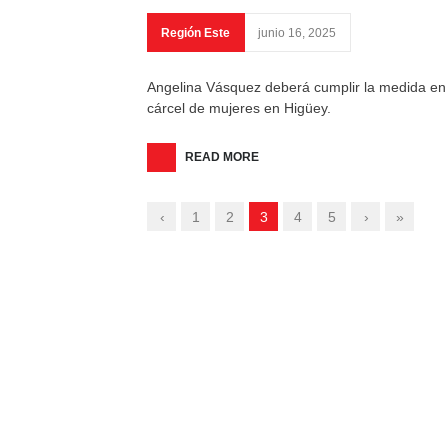
Región Este
junio 16, 2025
Angelina Vásquez deberá cumplir la medida en 
cárcel de mujeres en Higüey.
READ MORE
‹
1
2
3
4
5
›
»