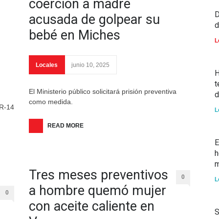
coerción a madre
D
acusada de golpear su
d
bebé en Miches
L
Locales
junio 10, 2025
H
t
El Ministerio público solicitará prisión preventiva
d
como medida.
CR-14
L
READ MORE
E
h
m
Tres meses preventivos
0
L
a hombre quemó mujer
0
con aceite caliente en
S