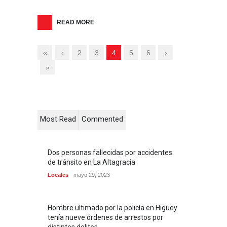
READ MORE
«
‹
2
3
4
5
6
›
»
Most Read
Commented
Dos personas fallecidas por accidentes
de tránsito en La Altagracia
Locales
mayo 29, 2023
Hombre ultimado por la policía en Higüey
tenía nueve órdenes de arrestos por