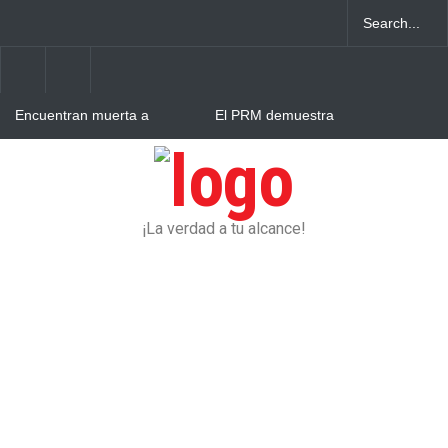
Encuentran muerta a
El PRM demuestra
reconocida abogada en el
madurez: Abinader, Hipólito
Hoyo de Friusa, Bávaro
Mejía y David Collado se
ponen de acuerdo
Hombre resulta herido tras
intento de atraco en Villa
Cerro
¡La verdad a tu alcance!