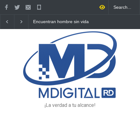
Encuentran hombre sin vida
Policía Nacional recupera
en plena vía pública de
vehículo robado y apresa a
Higüey
presunto responsable en
Higüey
¡La verdad a tu alcance!