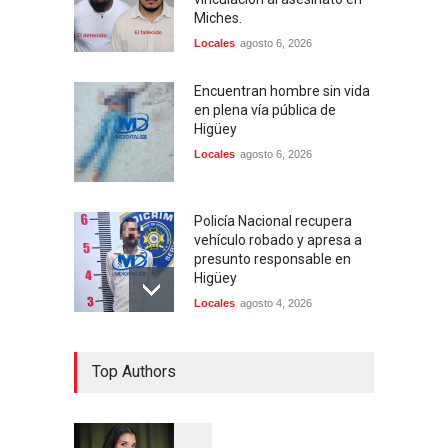
Miches.
Locales
agosto 6, 2026
Encuentran hombre sin vida
en plena vía pública de
Higüey
Locales
agosto 6, 2026
Policía Nacional recupera
vehículo robado y apresa a
presunto responsable en
Higüey
Locales
agosto 4, 2026
PN activa búsqueda de dos
Top Authors
prófugos de la justicia en
Higüey
Locales
agosto 4, 2026