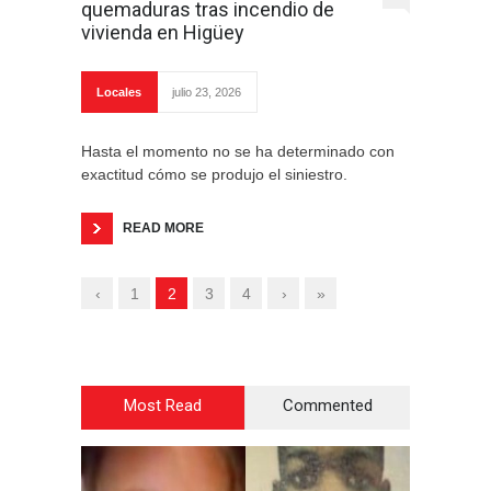
quemaduras tras incendio de
vivienda en Higüey
Locales
julio 23, 2026
Hasta el momento no se ha determinado con
exactitud cómo se produjo el siniestro.
READ MORE
‹
1
2
3
4
›
»
Most Read
Commented