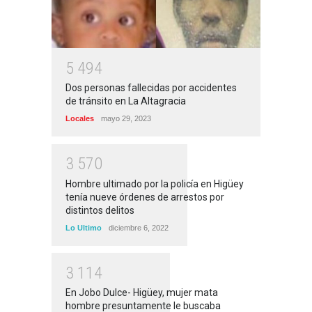
5
4
9
4
Dos personas fallecidas por accidentes
de tránsito en La Altagracia
Locales
mayo 29, 2023
3
5
7
0
Hombre ultimado por la policía en Higüey
tenía nueve órdenes de arrestos por
distintos delitos
Lo Ultimo
diciembre 6, 2022
3
1
1
4
En Jobo Dulce- Higüey, mujer mata
hombre presuntamente le buscaba