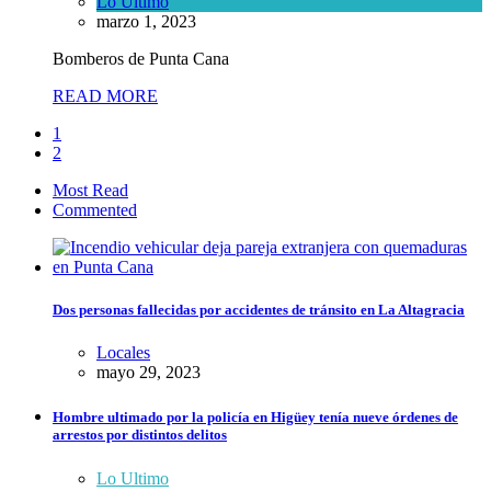
Lo Ultimo
marzo 1, 2023
Bomberos de Punta Cana
READ MORE
1
2
Most Read
Commented
Dos personas fallecidas por accidentes de tránsito en La Altagracia
Locales
mayo 29, 2023
Hombre ultimado por la policía en Higüey tenía nueve órdenes de
arrestos por distintos delitos
Lo Ultimo