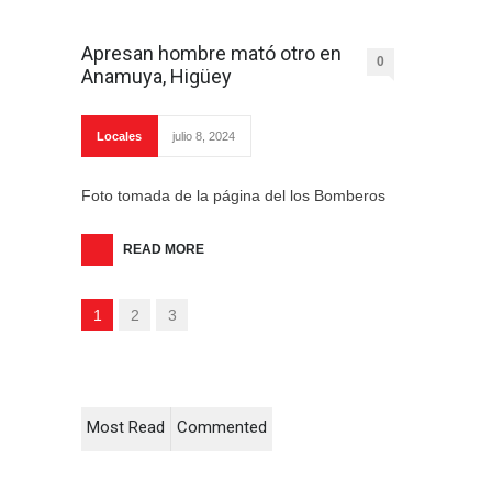
Apresan hombre mató otro en
0
Anamuya, Higüey
Locales
julio 8, 2024
Foto tomada de la página del los Bomberos
READ MORE
1
2
3
Most Read
Commented