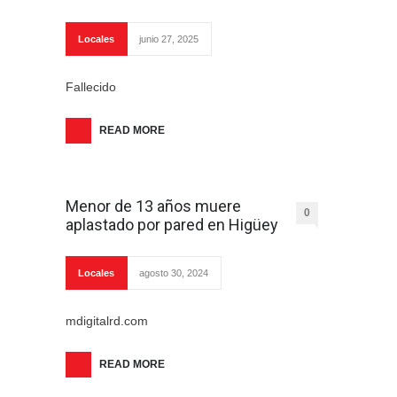
Locales
junio 27, 2025
Fallecido
READ MORE
Menor de 13 años muere
0
aplastado por pared en Higüey
Locales
agosto 30, 2024
mdigitalrd.com
READ MORE