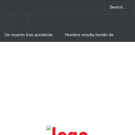
Un muerto tras accidente
Hombre resulta herido de
entre camión y autobús en
arma blanca tras agresión
Verón-Punta Cana
de su pareja en Villa Cerro,
Higüey
Obras Públicas asfaltará
zanja del Boulevard
Turístico del Este tras
gestión del Intrant