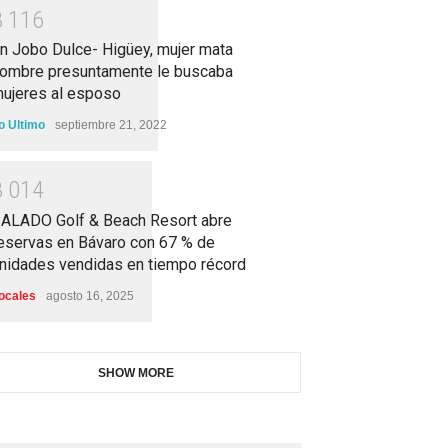
3
1
1
6
n Jobo Dulce- Higüey, mujer mata
ombre presuntamente le buscaba
ujeres al esposo
o Ultimo
septiembre 21, 2022
3
0
1
4
ALADO Golf & Beach Resort abre
eservas en Bávaro con 67 % de
nidades vendidas en tiempo récord
ocales
agosto 16, 2025
SHOW MORE