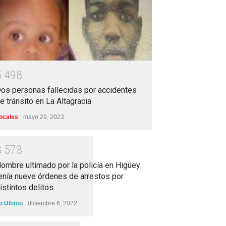
5
4
9
8
os personas fallecidas por accidentes
e tránsito en La Altagracia
ocales
mayo 29, 2023
3
5
7
3
ombre ultimado por la policía en Higüey
enía nueve órdenes de arrestos por
istintos delitos
o Ultimo
diciembre 6, 2022