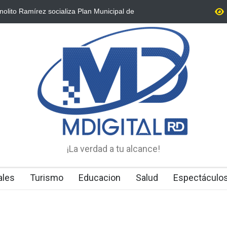
to Ramírez socializa Plan Municipal de
Hombre hallado sin
erritorial con dirigentes de Fuerza del Pueblo
envenenado
¡La verdad a tu alcance!
ales
Turismo
Educacion
Salud
Espectáculo