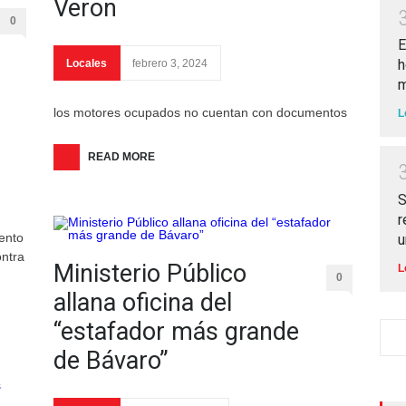
Veron
0
E
h
Locales
febrero 3, 2024
m
los motores ocupados no cuentan con documentos
L
READ MORE
S
r
iento
u
ontra
Ministerio Público
L
0
allana oficina del
“estafador más grande
de Bávaro”