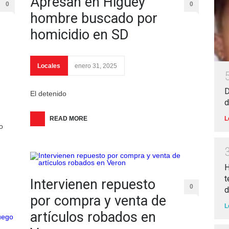
Apresan en Higüey
0
0
hombre buscado por
homicidio en SD
Locales
enero 31, 2025
D
El detenido
d
READ MORE
L
o
H
t
Intervienen repuesto
0
d
por compra y venta de
L
artículos robados en