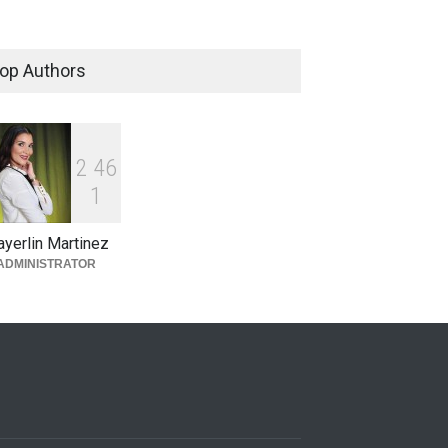
Apresan en Higüey hombre
buscado por homicidio en SD
op Authors
Locales
enero 31, 2025
2
4
6
1
yerlin Martinez
ADMINISTRATOR