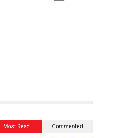
Most Read
Commented