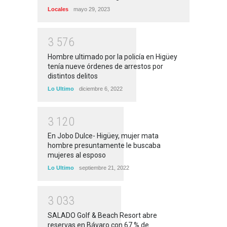
Locales
mayo 29, 2023
3
5
7
6
Hombre ultimado por la policía en Higüey
tenía nueve órdenes de arrestos por
distintos delitos
Lo Ultimo
diciembre 6, 2022
3
1
2
0
En Jobo Dulce- Higüey, mujer mata
hombre presuntamente le buscaba
mujeres al esposo
Lo Ultimo
septiembre 21, 2022
3
0
3
3
SALADO Golf & Beach Resort abre
reservas en Bávaro con 67 % de