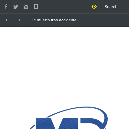
Un muerto tras accidente
Hombre resulta herido
entre camión y autobús en
arma blanca tras agre
Verón-Punta Cana
de su pareja en Villa 
Higüey