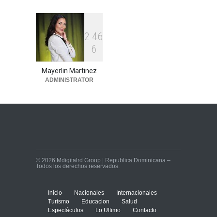
2
4
6
6
Mayerlin Martinez
ADMINISTRATOR
© 2026 Mdigitalrd Group | Republica Dominicana –
Todos los derechos reservados.
Inicio
Nacionales
Internacionales
Turismo
Educacion
Salud
Espectáculos
Lo Ultimo
Contacto