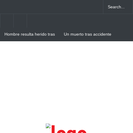
Hombre resulta herido tras
Un muerto tras accidente
intento de atraco en Villa
entre camión y autobús en
Cerro
Verón-Punta Cana
Hombre resulta herido de
arma blanca tras agresión
de su pareja en Villa Cerro,
Higüey