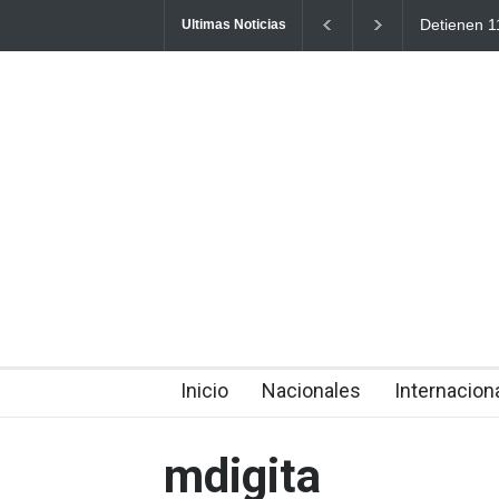
Detienen 114 
Ultimas Noticias
La Altagracia
39 minutes ago
Inicio
Nacionales
Internacion
mdigita