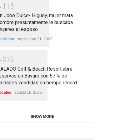
3
1
1
5
n Jobo Dulce- Higüey, mujer mata
ombre presuntamente le buscaba
ujeres al esposo
o Ultimo
septiembre 21, 2022
3
0
1
3
ALADO Golf & Beach Resort abre
eservas en Bávaro con 67 % de
nidades vendidas en tiempo récord
ocales
agosto 16, 2025
SHOW MORE