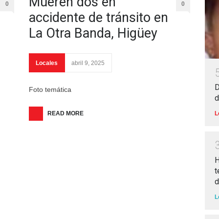
Mueren dos en
0
0
accidente de tránsito en
La Otra Banda, Higüey
Locales
abril 9, 2025
D
Foto temática
d
READ MORE
L
H
t
d
L