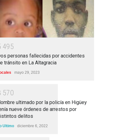
5
4
9
5
os personas fallecidas por accidentes
e tránsito en La Altagracia
ocales
mayo 29, 2023
3
5
7
0
ombre ultimado por la policía en Higüey
enía nueve órdenes de arrestos por
istintos delitos
o Ultimo
diciembre 6, 2022