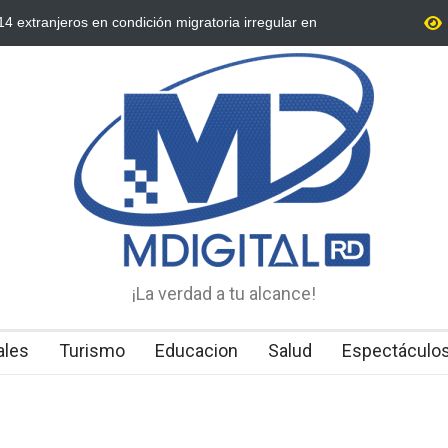
extranjeros en condición migratoria irregular en
Condenan dos mie
y lavado desarti
¡La verdad a tu alcance!
ales
Turismo
Educacion
Salud
Espectáculo