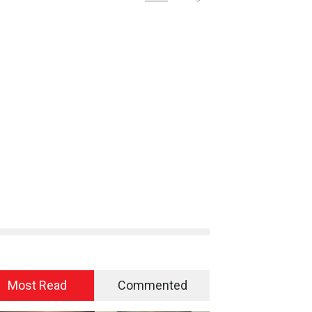
Most Read
Commented